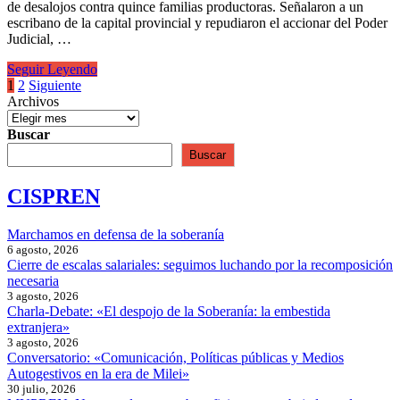
poderosos
de desalojos contra quince familias productoras. Señalaron a un
queman
escribano de la capital provincial y repudiaron el accionar del Poder
el
Judicial, …
monte”
Tres
Seguir Leyendo
generaciones
Paginación
1
2
Siguiente
campesinas
Archivos
de
y
la
entradas
Buscar
lucha
Buscar
por
la
CISPREN
tierra
Marchamos en defensa de la soberanía
6 agosto, 2026
Cierre de escalas salariales: seguimos luchando por la recomposición
necesaria
3 agosto, 2026
Charla-Debate: «El despojo de la Soberanía: la embestida
extranjera»
3 agosto, 2026
Conversatorio: «Comunicación, Políticas públicas y Medios
Autogestivos en la era de Milei»
30 julio, 2026