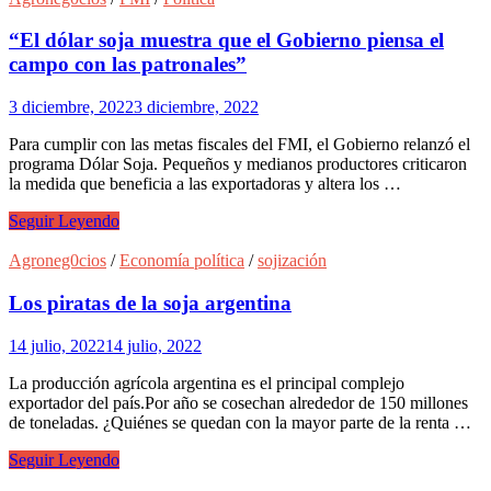
agricultura
industrial
“El dólar soja muestra que el Gobierno piensa el
digital
campo con las patronales”
y
por
3 diciembre, 2022
3 diciembre, 2022
qué
es
Para cumplir con las metas fiscales del FMI, el Gobierno relanzó el
una
programa Dólar Soja. Pequeños y medianos productores criticaron
amenaza
la medida que beneficia a las exportadoras y altera los …
a
la
“El
Seguir Leyendo
soberanía
dólar
alimentaria?
soja
Agroneg0cios
/
Economía política
/
sojización
muestra
que
Los piratas de la soja argentina
el
Gobierno
14 julio, 2022
14 julio, 2022
piensa
el
La producción agrícola argentina es el principal complejo
campo
exportador del país.Por año se cosechan alrededor de 150 millones
con
de toneladas. ¿Quiénes se quedan con la mayor parte de la renta …
las
patronales”
Los
Seguir Leyendo
piratas