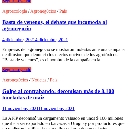
Incendios
Seguir Leyendo
en
Corrientes:
Agroecología
/
Agroneg0cios
/
País
sequía,
cambio
Basta de venenos, el debate que incomoda al
climático
agronegocio
y
desidia
4 diciembre, 2021
4 diciembre, 2021
política
Empresas del agronegocio se mostraron molestas ante una campaña
de difusión que denuncia los efectos nocivos de los agrotóxicos.
“Basta de venenos”, es el nombre de la campaña en la …
Basta
Seguir Leyendo
de
venenos,
Agroneg0cios
/
Noticias
/
País
el
debate
Golpe al contrabando: decomisan más de 8.100
que
toneladas de maíz
incomoda
al
11 noviembre, 2021
11 noviembre, 2021
agronegocio
La AFIP decomisó un cargamento valuado en unos $ 160 millones
que iba a ser exportado en barcazas a Uruguay por productores que
no pudieron justificar la carga. Presentaron documentación …