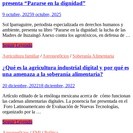
presenta “Pararse en la dignidad”
9 octubre, 2025
9 octubre, 2025
Sol Iparraguirre, periodista especializada en derechos humanos y
ambiente, presenta su libro “Pararse en la dignidad: la lucha de las
Madres de Ituzaingó Anexo contra los agrotóxicos, en defensa de …
La
Seguir Leyendo
lucha
de
Agricultura familiar
/
Agroneg0cios
/
Soberanía Alimentaria
las
Madres
¿Qué es la agricultura industrial digital y por qué es
de
una amenaza a la soberanía alimentaria?
barrio
Ituzaingó:
20 diciembre, 2022
18 diciembre, 2022
se
presenta
Artículo editado de la etnóloga mexicana acerca de cómo funcionan
“Pararse
las cadenas alimentarias digitales. La ponencia fue presentada en el
en
Foro Latinoamericano de Evaluación de Nuevas Tecnologías,
la
organizado por la …
dignidad”
¿Qué
Seguir Leyendo
es
la
Agroneg0cios
/
FMI
/
Política