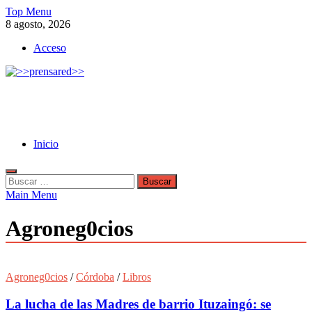
Skip
Top Menu
to
8 agosto, 2026
content
Acceso
>>prensared>>
LA AGENCIA DE NOTICIAS DEL CISPREN
Inicio
Buscar:
Main Menu
Agroneg0cios
Agroneg0cios
/
Córdoba
/
Libros
La lucha de las Madres de barrio Ituzaingó: se