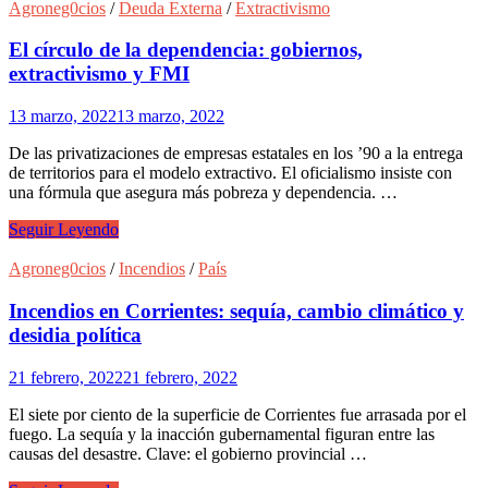
de
Agroneg0cios
/
Deuda Externa
/
Extractivismo
la
soja
El círculo de la dependencia: gobiernos,
argentina
extractivismo y FMI
13 marzo, 2022
13 marzo, 2022
De las privatizaciones de empresas estatales en los ’90 a la entrega
de territorios para el modelo extractivo. El oficialismo insiste con
una fórmula que asegura más pobreza y dependencia. …
El
Seguir Leyendo
círculo
de
Agroneg0cios
/
Incendios
/
País
la
dependencia:
Incendios en Corrientes: sequía, cambio climático y
gobiernos,
desidia política
extractivismo
y
21 febrero, 2022
21 febrero, 2022
FMI
El siete por ciento de la superficie de Corrientes fue arrasada por el
fuego. La sequía y la inacción gubernamental figuran entre las
causas del desastre. Clave: el gobierno provincial …