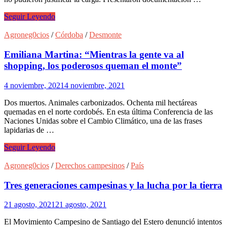
Golpe
Seguir Leyendo
al
contrabando:
Agroneg0cios
/
Córdoba
/
Desmonte
decomisan
más
Emiliana Martina: “Mientras la gente va al
de
shopping, los poderosos queman el monte”
8.100
toneladas
4 noviembre, 2021
4 noviembre, 2021
de
maíz
Dos muertos. Animales carbonizados. Ochenta mil hectáreas
quemadas en el norte cordobés. En esta última Conferencia de las
Naciones Unidas sobre el Cambio Climático, una de las frases
lapidarias de …
Emiliana
Seguir Leyendo
Martina:
“Mientras
Agroneg0cios
/
Derechos campesinos
/
País
la
gente
Tres generaciones campesinas y la lucha por la tierra
va
al
21 agosto, 2021
21 agosto, 2021
shopping,
los
El Movimiento Campesino de Santiago del Estero denunció intentos