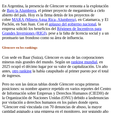
En Argentina, la presencia de Glencore se remonta a la explotación
de
Bajo la Alumbrera
, el primer proyecto de megaminería a cielo
abierto del país. Hoy es la firma detrás de los proyectos de
cobre
MARA (Minera Agua Rica- Alumbrera)
, en Catamarca, y El
Pachón, en San Juan. Con el
aplauso del gobierno nacional
, la
empresa solicitó los beneficios del
Régimen de Incentivos para
Grandes Inversiones (RIGI)
, pese a la falta de licencia social y a un
prontuario tan frondoso como su área de influencia.
Glencore en los rankings
Con sede en Baar (Suiza), Glencore es una de las corporaciones
mineras más grandes del mundo. Según un
ranking mundial
, en
2025 ocupó el décimo lugar por su valor de capitalización. Un año
antes,
otro ranking
la había catapultado al primer puesto por el total
de ingresos.
Pero no son las únicas tablas donde Glencore ocupa primeras
posiciones: su nombre aparece repetido en varios reportes del Centro
de Información sobre Empresas y Derechos Humanos (CIEDH) de
la Organización de Naciones Unidas (ONU) debido a lasdenuncias
por violación a derechos humanos en los países donde opera.
“Glencore está vinculada con 70 denuncias de abuso, la mayor
cantidad asignado a una empresa en el monitoreo, por segundo año