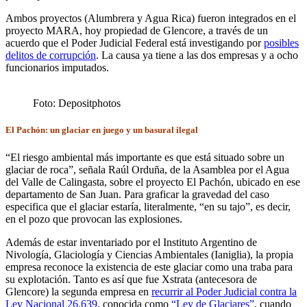
Ambos proyectos (Alumbrera y Agua Rica) fueron integrados en el
proyecto MARA, hoy propiedad de Glencore, a través de un
acuerdo que el Poder Judicial Federal está investigando por
posibles
delitos de corrupción
. La causa ya tiene a las dos empresas y a ocho
funcionarios imputados.
Foto: Depositphotos
El Pachón: un glaciar en juego y un basural ilegal
“El riesgo ambiental más importante es que está situado sobre un
glaciar de roca”, señala Raúl Orduña, de la Asamblea por el Agua
del Valle de Calingasta, sobre el proyecto El Pachón, ubicado en ese
departamento de San Juan. Para graficar la gravedad del caso
especifica que el glaciar estaría, literalmente, “en su tajo”, es decir,
en el pozo que provocan las explosiones.
Además de estar inventariado por el Instituto Argentino de
Nivología, Glaciología y Ciencias Ambientales (Ianiglia), la propia
empresa reconoce la existencia de este glaciar como una traba para
su explotación. Tanto es así que fue Xstrata (antecesora de
Glencore) la segunda empresa en
recurrir al Poder Judicial contra la
Ley Nacional 26.639
, conocida como
“Ley de Glaciares”
, cuando