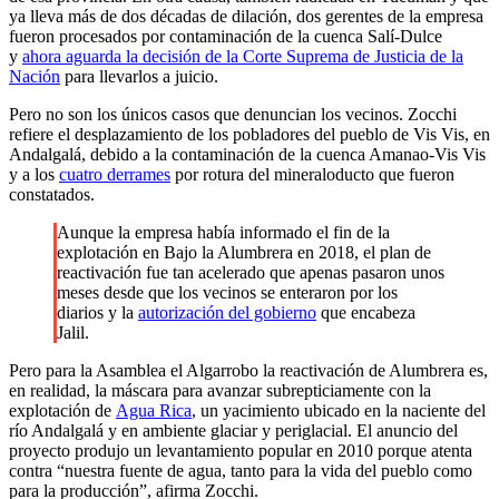
ya lleva más de dos décadas de dilación, dos gerentes de la empresa
fueron procesados por contaminación de la cuenca Salí-Dulce
y
ahora aguarda la decisión de la Corte Suprema de Justicia de la
Nación
para llevarlos a juicio.
Pero no son los únicos casos que denuncian los vecinos. Zocchi
refiere el desplazamiento de los pobladores del pueblo de Vis Vis, en
Andalgalá, debido a la contaminación de la cuenca Amanao-Vis Vis
y a los
cuatro derrames
por rotura del mineraloducto que fueron
constatados.
Aunque la empresa había informado el fin de la
explotación en Bajo la Alumbrera en 2018, el plan de
reactivación fue tan acelerado que apenas pasaron unos
meses desde que los vecinos se enteraron por los
diarios y la
autorización del gobierno
que encabeza
Jalil.
Pero para la Asamblea el Algarrobo la reactivación de Alumbrera es,
en realidad, la máscara para avanzar subrepticiamente con la
explotación de
Agua Rica
, un yacimiento ubicado en la naciente del
río Andalgalá y en ambiente glaciar y periglacial. El anuncio del
proyecto produjo un levantamiento popular en 2010 porque atenta
contra “nuestra fuente de agua, tanto para la vida del pueblo como
para la producción”, afirma Zocchi.