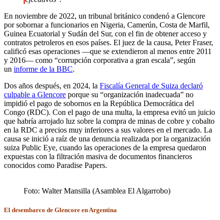
En noviembre de 2022, un tribunal británico condenó a Glencore
por sobornar a funcionarios en Nigeria, Camerún, Costa de Marfil,
Guinea Ecuatorial y Sudán del Sur, con el fin de obtener acceso y
contratos petroleros en esos países. El juez de la causa, Peter Fraser,
calificó esas operaciones —que se extendieron al menos entre 2011
y 2016— como “corrupción corporativa a gran escala”, según
un
informe de la BBC
.
Dos años después, en 2024, la
Fiscalía General de Suiza declaró
culpable a Glencore
porque su “organización inadecuada” no
impidió el pago de sobornos en la República Democrática del
Congo (RDC). Con el pago de una multa, la empresa evitó un juicio
que habría arrojado luz sobre la compra de minas de cobre y cobalto
en la RDC a precios muy inferiores a sus valores en el mercado. La
causa se inició a raíz de una denuncia realizada por la organización
suiza Public Eye, cuando las operaciones de la empresa quedaron
expuestas con la filtración masiva de documentos financieros
conocidos como Paradise Papers.
Foto: Walter Mansilla (Asamblea El Algarrobo)
El desembarco de Glencore en Argentina