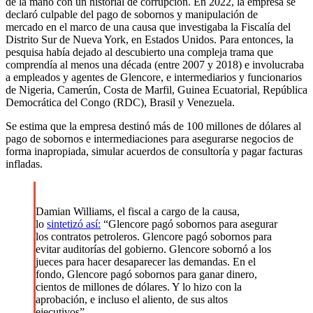
de la mano con un historial de corrupción. En 2022, la empresa se
declaró culpable del pago de sobornos y manipulación de
mercado en el marco de una causa que investigaba la Fiscalía del
Distrito Sur de Nueva York, en Estados Unidos. Para entonces, la
pesquisa había dejado al descubierto una compleja trama que
comprendía al menos una década (entre 2007 y 2018) e involucraba
a empleados y agentes de Glencore, e intermediarios y funcionarios
de Nigeria, Camerún, Costa de Marfil, Guinea Ecuatorial, República
Democrática del Congo (RDC), Brasil y Venezuela.
Se estima que la empresa destinó más de 100 millones de dólares al
pago de sobornos e intermediaciones para asegurarse negocios de
forma inapropiada, simular acuerdos de consultoría y pagar facturas
infladas.
Damian Williams, el fiscal a cargo de la causa,
lo
sintetizó así:
“Glencore pagó sobornos para asegurar
los contratos petroleros. Glencore pagó sobornos para
evitar auditorías del gobierno. Glencore sobornó a los
jueces para hacer desaparecer las demandas. En el
fondo, Glencore pagó sobornos para ganar dinero,
cientos de millones de dólares. Y lo hizo con la
aprobación, e incluso el aliento, de sus altos
ejecutivos”.