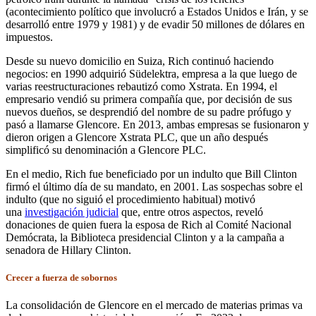
(acontecimiento político que involucró a Estados Unidos e Irán, y se
desarrolló entre 1979 y 1981) y de evadir 50 millones de dólares en
impuestos.
Desde su nuevo domicilio en Suiza, Rich continuó haciendo
negocios: en 1990 adquirió Südelektra, empresa a la que luego de
varias reestructuraciones rebautizó como Xstrata. En 1994, el
empresario vendió su primera compañía que, por decisión de sus
nuevos dueños, se desprendió del nombre de su padre prófugo y
pasó a llamarse Glencore. En 2013, ambas empresas se fusionaron y
dieron origen a Glencore Xstrata PLC, que un año después
simplificó su denominación a Glencore PLC.
En el medio, Rich fue beneficiado por un indulto que Bill Clinton
firmó el último día de su mandato, en 2001. Las sospechas sobre el
indulto (que no siguió el procedimiento habitual) motivó
una
investigación judicial
que, entre otros aspectos, reveló
donaciones de quien fuera la esposa de Rich al Comité Nacional
Demócrata, la Biblioteca presidencial Clinton y a la campaña a
senadora de Hillary Clinton.
Crecer a fuerza de sobornos
La consolidación de Glencore en el mercado de materias primas va