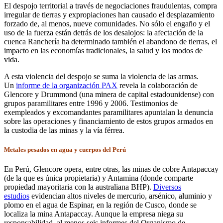
El despojo territorial a través de negociaciones fraudulentas, compra
irregular de tierras y expropiaciones han causado el desplazamiento
forzado de, al menos, nueve comunidades. No sólo el engaño y el
uso de la fuerza están detrás de los desalojos: la afectación de la
cuenca Ranchería ha determinado también el abandono de tierras, el
impacto en las economías tradicionales, la salud y los modos de
vida.
A esta violencia del despojo se suma la violencia de las armas.
Un
informe de la organización PAX
revela la colaboración de
Glencore y Drummond (una minera de capital estadounidense) con
grupos paramilitares entre 1996 y 2006. Testimonios de
exempleados y excomandantes paramilitares apuntalan la denuncia
sobre las operaciones y financiamiento de estos grupos armados en
la custodia de las minas y la vía férrea.
Metales pesados en agua y cuerpos del Perú
En Perú, Glencore opera, entre otras, las minas de cobre Antapaccay
(de la que es única propietaria) y Antamina (donde comparte
propiedad mayoritaria con la australiana BHP).
Diversos
estudios
evidencian altos niveles de mercurio, arsénico, aluminio y
plomo en el agua de Espinar, en la región de Cusco, donde se
localiza la mina Antapaccay. Aunque la empresa niega su
responsabilidad, al menos seis informes del Organismo de