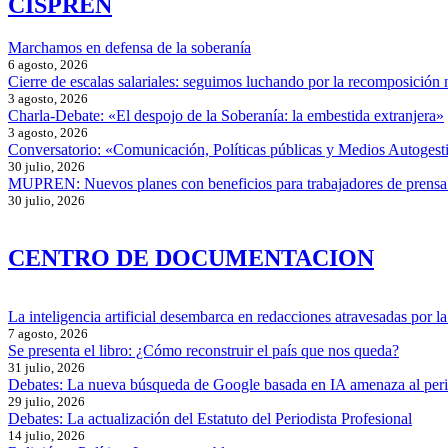
CISPREN
Marchamos en defensa de la soberanía
6 agosto, 2026
Cierre de escalas salariales: seguimos luchando por la recomposición 
3 agosto, 2026
Charla-Debate: «El despojo de la Soberanía: la embestida extranjera»
3 agosto, 2026
Conversatorio: «Comunicación, Políticas públicas y Medios Autogesti
30 julio, 2026
MUPREN: Nuevos planes con beneficios para trabajadores de prensa
30 julio, 2026
CENTRO DE DOCUMENTACION
La inteligencia artificial desembarca en redacciones atravesadas por la 
7 agosto, 2026
Se presenta el libro: ¿Cómo reconstruir el país que nos queda?
31 julio, 2026
Debates: La nueva búsqueda de Google basada en IA amenaza al per
29 julio, 2026
Debates: La actualización del Estatuto del Periodista Profesional
14 julio, 2026