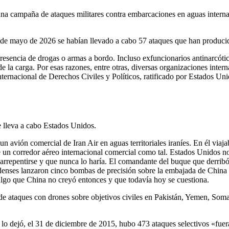
una campaña de ataques militares contra embarcaciones en aguas interna
 de mayo de 2026 se habían llevado a cabo 57 ataques que han produci
esencia de drogas o armas a bordo. Incluso exfuncionarios antinarcótic
 de la carga. Por esas razones, entre otras, diversas organizaciones in
Internacional de Derechos Civiles y Políticos, ratificado por Estados Un
e lleva a cabo Estados Unidos.
n avión comercial de Iran Air en aguas territoriales iraníes. En él viaja
e un corredor aéreo internacional comercial como tal. Estados Unidos n
rrepentirse y que nunca lo haría. El comandante del buque que derribó 
enses lanzaron cinco bombas de precisión sobre la embajada de China e
, algo que China no creyó entonces y que todavía hoy se cuestiona.
e ataques con drones sobre objetivos civiles en Pakistán, Yemen, Somali
o dejó, el 31 de diciembre de 2015, hubo 473 ataques selectivos «fuera