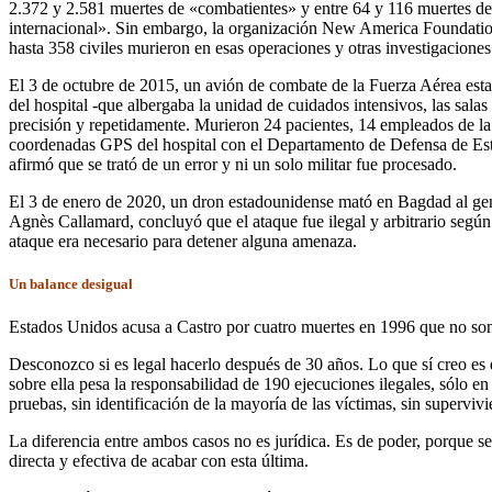
2.372 y 2.581 muertes de «combatientes» y entre 64 y 116 muertes de 
internacional». Sin embargo, la organización New America Foundation
hasta 358 civiles murieron en esas operaciones y otras investigaciones 
El 3 de octubre de 2015, un avión de combate de la Fuerza Aérea est
del hospital -que albergaba la unidad de cuidados intensivos, las salas
precisión y repetidamente. Murieron 24 pacientes, 14 empleados de la
coordenadas GPS del hospital con el Departamento de Defensa de Esta
afirmó que se trató de un error y ni un solo militar fue procesado.
El 3 de enero de 2020, un dron estadounidense mató en Bagdad al gen
Agnès Callamard, concluyó que el ataque fue ilegal y arbitrario según
ataque era necesario para detener alguna amenaza.
Un balance desigual
Estados Unidos acusa a Castro por cuatro muertes en 1996 que no son
Desconozco si es legal hacerlo después de 30 años. Lo que sí creo es
sobre ella pesa la responsabilidad de 190 ejecuciones ilegales, sólo e
pruebas, sin identificación de la mayoría de las víctimas, sin supervi
La diferencia entre ambos casos no es jurídica. Es de poder, porque se
directa y efectiva de acabar con esta última.