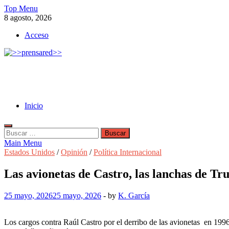
Skip
Top Menu
to
8 agosto, 2026
content
Acceso
>>prensared>>
LA AGENCIA DE NOTICIAS DEL CISPREN
Inicio
Buscar:
Main Menu
Estados Unidos
/
Opinión
/
Política Internacional
Las avionetas de Castro, las lanchas de T
25 mayo, 2026
25 mayo, 2026
-
by
K. García
Los cargos contra Raúl Castro por el derribo de las avionetas en 1996,