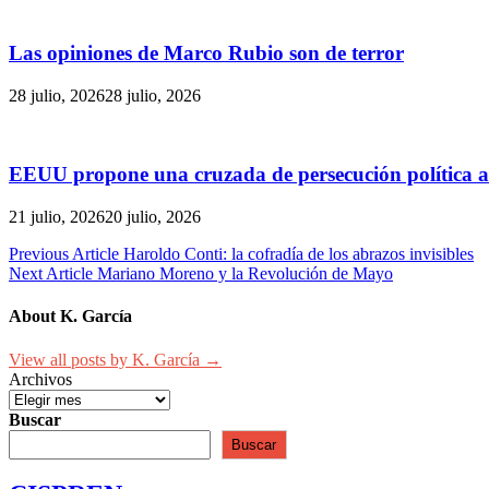
Las opiniones de Marco Rubio son de terror
28 julio, 2026
28 julio, 2026
EEUU propone una cruzada de persecución política a 
21 julio, 2026
20 julio, 2026
Navegación
Previous Article
Haroldo Conti: la cofradía de los abrazos invisibles
Next Article
Mariano Moreno y la Revolución de Mayo
de
entradas
About K. García
View all posts by K. García →
Archivos
Buscar
Buscar