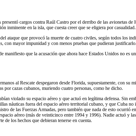
 presentó cargos contra Raúl Castro por el derribo de las avionetas d
n inminente en la isla, que cuesta creer que se eligiera por casualidad.
l ataque que provocó la muerte de cuatro civiles, según todos los indic
s, con mayor impunidad y con menos pruebas que pudieran justificarlo
e manifiesto que la acusación que ahora hace Estados Unidos no es un act
ermanos al Rescate despegaron desde Florida, supuestamente, con su mi
adas por cazas cubanos, muriendo cuatro personas, como he dicho.
bían violado su espacio aéreo y que actuó en legítima defensa. Sin em
las náuticas fuera del espacio aéreo territorial cubano, y que Cuba no 
nistro de las Fuerzas Armadas, pero también que nada de esto ocurrió 
spacio aéreo (más de veinticinco entre 1994 y 1996). Nadie actuó y las 
rte de los hechos que debieran tenerse en cuenta.