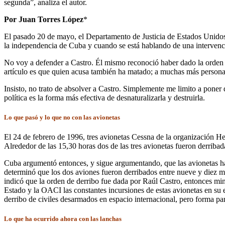
segunda”, analiza el autor.
Por Juan Torres López
*
El pasado 20 de mayo, el Departamento de Justicia de Estados Unidos
la independencia de Cuba y cuando se está hablando de una intervenció
No voy a defender a Castro. Él mismo reconoció haber dado la orden de
artículo es que quien acusa también ha matado; a muchas más persona
Insisto, no trato de absolver a Castro. Simplemente me limito a poner d
política es la forma más efectiva de desnaturalizarla y destruirla.
Lo que pasó y lo que no con las avionetas
El 24 de febrero de 1996, tres avionetas Cessna de la organización H
Alrededor de las 15,30 horas dos de las tres avionetas fueron derrib
Cuba argumentó entonces, y sigue argumentando, que las avionetas ha
determinó que los dos aviones fueron derribados entre nueve y diez mil
indicó que la orden de derribo fue dada por Raúl Castro, entonces mi
Estado y la OACI las constantes incursiones de estas avionetas en su e
derribo de civiles desarmados en espacio internacional, pero forma pa
Lo que ha ocurrido ahora con las lanchas