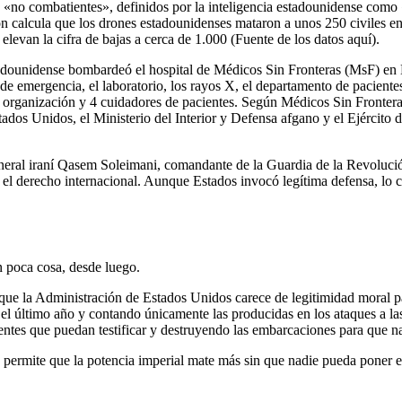
«no combatientes», definidos por la inteligencia estadounidense como «
 calcula que los drones estadounidenses mataron a unos 250 civiles en 
elevan la cifra de bajas a cerca de 1.000 (Fuente de los datos aquí).
adounidense bombardeó el hospital de Médicos Sin Fronteras (MsF) en K
 de emergencia, el laboratorio, los rayos X, el departamento de paciente
 organización y 4 cuidadores de pacientes. Según Médicos Sin Fronteras
dos Unidos, el Ministerio del Interior y Defensa afgano y el Ejército 
eral iraní Qasem Soleimani, comandante de la Guardia de la Revolución
 el derecho internacional. Aunque Estados invocó legítima defensa, lo 
 poca cosa, desde luego.
 que la Administración de Estados Unidos carece de legitimidad moral p
n el último año y contando únicamente las producidas en los ataques a la
vientes que puedan testificar y destruyendo las embarcaciones para que n
 permite que la potencia imperial mate más sin que nadie pueda poner en