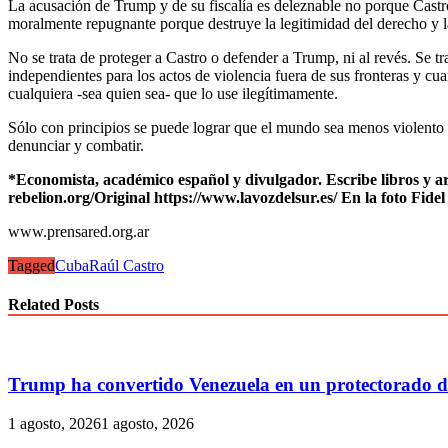
La acusación de Trump y de su fiscalía es deleznable no porque Castro
moralmente repugnante porque destruye la legitimidad del derecho y la
No se trata de proteger a Castro o defender a Trump, ni al revés. Se t
independientes para los actos de violencia fuera de sus fronteras y cu
cualquiera -sea quien sea- que lo use ilegítimamente.
Sólo con principios se puede lograr que el mundo sea menos violento
denunciar y combatir.
*Economista, académico español y divulgador. Escribe libros y art
rebelion.org/Original https://www.lavozdelsur.es/ En la foto Fid
www.prensared.org.ar
Tagged
Cuba
Raúl Castro
Related Posts
Trump ha convertido Venezuela en un protectorado de 
1 agosto, 2026
1 agosto, 2026