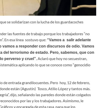
ue se solidarizan con la lucha de los guardacoches
der las fuentes de trabajo porque los trabajadores “no
”. En esa línea sostuvo que:
“Vamos a salir adelante
no vamos a responder con discursos de odio. Vamos
ra del terrorismo de estado. Pero, sabemos, que con
Aclaró que hoy no secuestran,
o perverso y cruel”.
sistemática aplicando lo que se conoce como “genocidio
o de entrada grandilocuentes. Pero hoy, 12 de febrero,
 donde están (Agustín) Tosco, Atilio López y tantos más.
legría”, dijo, señalando las paredes donde están colgados
 reconocidos por las y los trabajadores. Asimismo, le
 Gráficos y encargada de esta casa, para que los