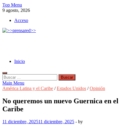
Skip
Top Menu
to
9 agosto, 2026
content
Acceso
>>prensared>>
LA AGENCIA DE NOTICIAS DEL CISPREN
Inicio
Buscar:
Main Menu
América Latina y el Caribe
/
Estados Unidos
/
Opinión
No queremos un nuevo Guernica en el
Caribe
11 diciembre, 2025
11 diciembre, 2025
-
by