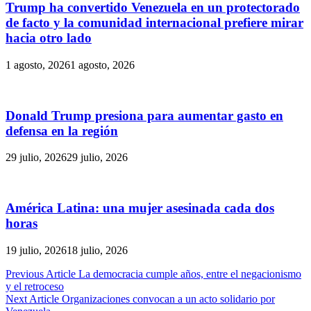
Trump ha convertido Venezuela en un protectorado
de facto y la comunidad internacional prefiere mirar
hacia otro lado
1 agosto, 2026
1 agosto, 2026
Donald Trump presiona para aumentar gasto en
defensa en la región
29 julio, 2026
29 julio, 2026
América Latina: una mujer asesinada cada dos
horas
19 julio, 2026
18 julio, 2026
Navegación
Previous Article
La democracia cumple años, entre el negacionismo
y el retroceso
de
Next Article
Organizaciones convocan a un acto solidario por