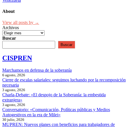
entradas
Venezuela
About
View all posts by →
Archivos
Buscar
Buscar
CISPREN
Marchamos en defensa de la soberanía
6 agosto, 2026
Cierre de escalas salariales: seguimos luchando por la recomposición
necesaria
3 agosto, 2026
Charla-Debate: «El despojo de la Soberanía: la embestida
extranjera»
3 agosto, 2026
Conversatorio: «Comunicación, Políticas públicas y Medios
Autogestivos en la era de Milei»
30 julio, 2026
MUPREN: Nuevos planes con beneficios para trabajadores de