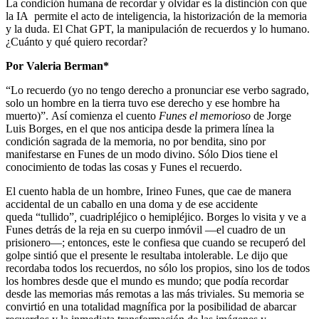
La condición humana de recordar y olvidar es la distinción con que
la IA permite el acto de inteligencia, la historización de la memoria
y la duda. El Chat GPT, la manipulación de recuerdos y lo humano.
¿Cuánto y qué quiero recordar?
Por Valeria Berman*
“Lo recuerdo (yo no tengo derecho a pronunciar ese verbo sagrado,
solo un hombre en la tierra tuvo ese derecho y ese hombre ha
muerto)”. Así comienza el cuento
Funes el memorioso
de Jorge
Luis Borges, en el que nos anticipa desde la primera línea la
condición sagrada de la memoria, no por bendita, sino por
manifestarse en Funes de un modo divino. Sólo Dios tiene el
conocimiento de todas las cosas y Funes el recuerdo.
El cuento habla de un hombre, Irineo Funes, que cae de manera
accidental de un caballo en una doma y de ese accidente
queda “tullido”
,
cuadripléjico o hemipléjico. Borges lo visita y ve a
Funes detrás de la reja en su cuerpo inmóvil —el cuadro de un
prisionero—; entonces, este le confiesa que cuando se recuperó del
golpe sintió que el presente le resultaba intolerable. Le dijo que
recordaba todos los recuerdos, no sólo los propios, sino los de todos
los hombres desde que el mundo es mundo; que podía recordar
desde las memorias más remotas a las más triviales. Su memoria se
convirtió en una totalidad magnífica por la posibilidad de abarcar