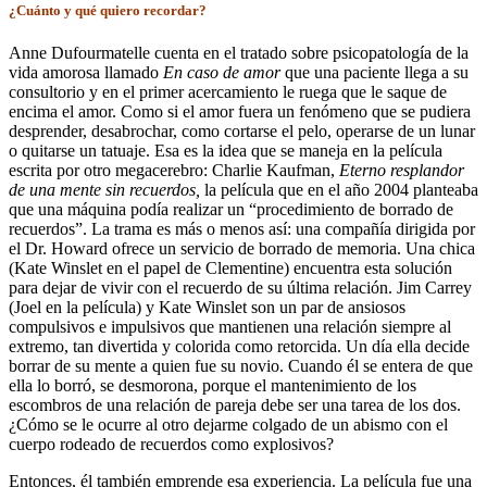
¿Cuánto y qué quiero recordar?
Anne Dufourmatelle cuenta en el tratado sobre psicopatología de la
vida amorosa llamado
En caso de amor
que una paciente llega a su
consultorio y en el primer acercamiento le ruega que le saque de
encima el amor. Como si el amor fuera un fenómeno que se pudiera
desprender, desabrochar, como cortarse el pelo, operarse de un lunar
o quitarse un tatuaje. Esa es la idea que se maneja en la película
escrita por otro megacerebro: Charlie Kaufman,
Eterno resplandor
de una mente sin recuerdos,
la película que en el año 2004 planteaba
que una máquina podía realizar un “procedimiento de borrado de
recuerdos”. La trama es más o menos así: una compañía dirigida por
el Dr. Howard ofrece un servicio de borrado de memoria. Una chica
(Kate Winslet en el papel de Clementine) encuentra esta solución
para dejar de vivir con el recuerdo de su última relación. Jim Carrey
(Joel en la película) y Kate Winslet son un par de ansiosos
compulsivos e impulsivos que mantienen una relación siempre al
extremo, tan divertida y colorida como retorcida. Un día ella decide
borrar de su mente a quien fue su novio. Cuando él se entera de que
ella lo borró, se desmorona, porque el mantenimiento de los
escombros de una relación de pareja debe ser una tarea de los dos.
¿Cómo se le ocurre al otro dejarme colgado de un abismo con el
cuerpo rodeado de recuerdos como explosivos?
Entonces, él también emprende esa experiencia. La película fue una