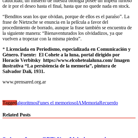
caducidad; un misterio de nuestra biología posee un ímpetu furioso
de ir por el deseo hasta el final, hasta que no quede nada en stock.
“Benditos sean los que olvidan, porque de ellos es el paraíso”. La
frase de Nietzsche se enuncia en la película a favor del
procedimiento de borrado, aunque la frase también se encuentra de
la siguiente manera: “Bienaventurados los olvidadizos, ya que
vuelven a tropezar con la misma piedra”.
*
Licenciada en Periodismo, especializada en Comunicación y
Género. Fuente: El Cohete a la luna, portal dirigido por
Horacio Verbitsky https://www.elcohetealaluna.com/ Imagen
ilustrativa “La persistencia de la memoria”, pintura de
Salvador Dalí, 1931.
www.prensared.org.ar
Tagged
algoritmos
Funes el memorioso
IA
Memoria
Recuerdo
Related Posts