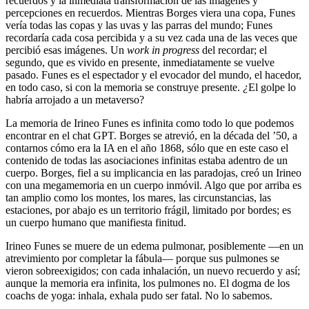
recuerdos y la inmediata transformación de las imágenes y
percepciones en recuerdos. Mientras Borges viera una copa, Funes
vería todas las copas y las uvas y las parras del mundo; Funes
recordaría cada cosa percibida y a su vez cada una de las veces que
percibió esas imágenes. Un
work in progress
del recordar; el
segundo, que es vivido en presente, inmediatamente se vuelve
pasado. Funes es el espectador y el evocador del mundo, el hacedor,
en todo caso, si con la memoria se construye presente.
¿
El golpe lo
habría arrojado a un metaverso?
La memoria de Irineo Funes es infinita como todo lo que podemos
encontrar en el chat GPT. Borges se atrevió, en la década del ’50, a
contarnos cómo era la IA en el año 1868, sólo que en este caso el
contenido de todas las asociaciones infinitas estaba adentro de un
cuerpo. Borges, fiel a su implicancia en las paradojas, creó un Irineo
con una megamemoria en un cuerpo inmóvil. Algo que por arriba es
tan amplio como los montes, los mares, las circunstancias, las
estaciones, por abajo es un territorio frágil, limitado por bordes; es
un cuerpo humano que manifiesta finitud.
Irineo Funes se muere de un edema pulmonar, posiblemente —en un
atrevimiento por completar la fábula— porque sus pulmones se
vieron sobreexigidos; con cada inhalación, un nuevo recuerdo y así;
aunque la memoria era infinita, los pulmones no. El dogma de los
coachs de yoga: inhala, exhala pudo ser fatal. No lo sabemos.