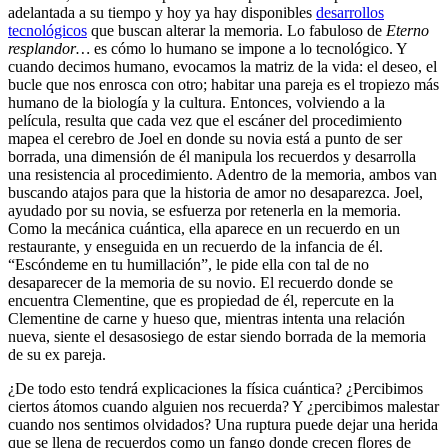
adelantada a su tiempo y hoy ya hay disponibles
desarrollos
tecnológicos
que buscan alterar la memoria. Lo fabuloso de
Eterno
resplandor…
es cómo lo humano se impone a lo tecnológico. Y
cuando decimos humano, evocamos la matriz de la vida: el deseo, el
bucle que nos enrosca con otro; habitar una pareja es el tropiezo más
humano de la biología y la cultura. Entonces, volviendo a la
película, resulta que cada vez que el escáner del procedimiento
mapea el cerebro de Joel en donde su novia está a punto de ser
borrada, una dimensión de él manipula los recuerdos y desarrolla
una resistencia al procedimiento. Adentro de la memoria, ambos van
buscando atajos para que la historia de amor no desaparezca. Joel,
ayudado por su novia, se esfuerza por retenerla en la memoria.
Como la mecánica cuántica, ella aparece en un recuerdo en un
restaurante, y enseguida en un recuerdo de la infancia de él.
“Escóndeme en tu humillación”, le pide ella con tal de no
desaparecer de la memoria de su novio. El recuerdo donde se
encuentra Clementine, que es propiedad de él, repercute en la
Clementine de carne y hueso que, mientras intenta una relación
nueva, siente el desasosiego de estar siendo borrada de la memoria
de su ex pareja.
¿De todo esto tendrá explicaciones la física cuántica? ¿Percibimos
ciertos átomos cuando alguien nos recuerda? Y ¿percibimos malestar
cuando nos sentimos olvidados? Una ruptura puede dejar una herida
que se llena de recuerdos como un fango donde crecen flores de