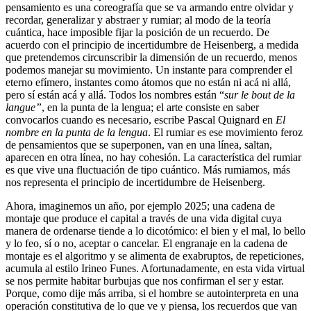
pensamiento es una coreografía que se va armando entre olvidar y
recordar, generalizar y abstraer y rumiar; al modo de la teoría
cuántica, hace imposible fijar la posición de un recuerdo. De
acuerdo con el
principio de incertidumbre de Heisenberg, a medida
que pretendemos circunscribir la dimensión de un recuerdo, menos
podemos manejar su movimiento. Un instante para comprender el
eterno efímero, instantes como átomos que no están ni acá ni allá,
pero sí están acá y allá. Todos los nombres están “
sur le bout de la
langue”
, en la punta de la lengua; el arte consiste en saber
convocarlos cuando es necesario, escribe Pascal Quignard en
El
nombre en la punta de la lengua
. El rumiar es ese movimiento feroz
de pensamientos que se superponen, van en una línea, saltan,
aparecen en otra línea, no hay cohesión. La característica del rumiar
es que vive una fluctuación de tipo cuántico. Más rumiamos, más
nos representa el principio de incertidumbre de Heisenberg.
Ahora, imaginemos un año, por ejemplo 2025; una cadena de
montaje que produce el capital a través de una vida digital cuya
manera de ordenarse tiende a lo dicotómico: el bien y el mal, lo bello
y lo feo, sí o no, aceptar o cancelar. El engranaje en la cadena de
montaje es el algoritmo y se alimenta de exabruptos, de repeticiones,
acumula al estilo Irineo Funes. Afortunadamente, en esta vida virtual
se nos permite habitar burbujas que nos confirman el ser y estar.
Porque, como dije más arriba, si el hombre se autointerpreta en una
operación constitutiva de lo que ve y piensa, los recuerdos que van