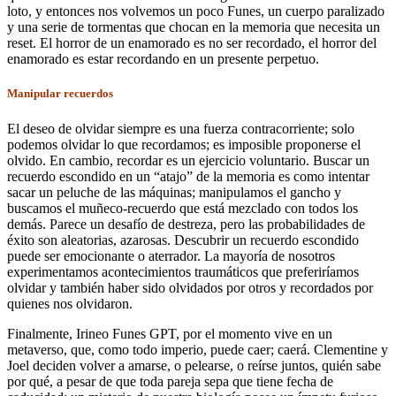
loto, y entonces nos volvemos un poco Funes, un cuerpo paralizado
y una serie de tormentas que chocan en la memoria que necesita un
reset. El horror de un enamorado es no ser recordado, el horror del
enamorado es estar recordando en un presente perpetuo.
Manipular recuerdos
El deseo de olvidar siempre es una fuerza contracorriente; solo
podemos olvidar lo que recordamos; es imposible proponerse el
olvido. En cambio, recordar es un ejercicio voluntario. Buscar un
recuerdo escondido en un “atajo” de la memoria es como intentar
sacar un peluche de las máquinas; manipulamos el gancho y
buscamos el muñeco-recuerdo que está mezclado con todos los
demás. Parece un desafío de destreza, pero las probabilidades de
éxito son aleatorias, azarosas. Descubrir un recuerdo escondido
puede ser emocionante o aterrador. La mayoría de nosotros
experimentamos acontecimientos traumáticos que preferiríamos
olvidar y también haber sido olvidados por otros y recordados por
quienes nos olvidaron.
Finalmente, Irineo Funes GPT, por el momento vive en un
metaverso, que, como todo imperio, puede caer; caerá. Clementine y
Joel deciden volver a amarse, o pelearse, o reírse juntos, quién sabe
por qué, a pesar de que toda pareja sepa que tiene fecha de