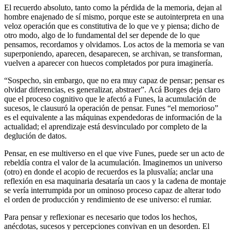
El recuerdo absoluto, tanto como la pérdida de la memoria, dejan al
hombre enajenado de sí mismo, porque este se autointerpreta en una
veloz operación que es constitutiva de lo que ve y piensa; dicho de
otro modo, algo de lo fundamental del ser depende de lo que
pensamos, recordamos y olvidamos. Los actos de la memoria se van
superponiendo, aparecen, desaparecen, se archivan, se transforman,
vuelven a aparecer con huecos completados por pura imaginería.
“Sospecho, sin embargo, que no era muy capaz de pensar; pensar es
olvidar diferencias, es generalizar, abstraer”. Acá Borges deja claro
que el proceso cognitivo que le afectó a Funes, la acumulación de
sucesos, le clausuró la operación de pensar. Funes “el memorioso”
es el equivalente a las máquinas expendedoras de información de la
actualidad; el aprendizaje está desvinculado por completo de la
deglución de datos.
Pensar, en ese multiverso en el que vive Funes, puede ser un acto de
rebeldía contra el valor de la acumulación. Imaginemos un universo
(otro) en donde el acopio de recuerdos es la plusvalía; anclar una
reflexión en esa maquinaria desataría un caos y la cadena de montaje
se vería interrumpida por un ominoso proceso capaz de alterar todo
el orden de producción y rendimiento de ese universo: el rumiar.
Para pensar y reflexionar es necesario que todos los hechos,
anécdotas, sucesos y percepciones convivan en un desorden. El