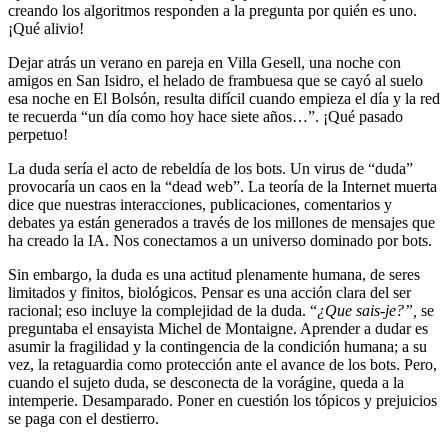
creando los algoritmos responden a la pregunta por quién es uno.
¡Qué alivio!
Dejar atrás un verano en pareja en Villa Gesell, una noche con
amigos en San Isidro, el helado de frambuesa que se cayó al suelo
esa noche en El Bolsón, resulta difícil cuando empieza el día y la red
te recuerda “un día como hoy hace siete años…”. ¡Qué pasado
perpetuo!
La duda sería el acto de rebeldía de los bots. Un virus de “duda”
provocaría un caos en la “dead web”. La teoría de la Internet muerta
dice que nuestras interacciones, publicaciones, comentarios y
debates ya están generados a través de los millones de mensajes que
ha creado la IA. Nos conectamos a un universo dominado por bots.
Sin embargo, la duda es una actitud plenamente humana, de seres
limitados y finitos, biológicos. Pensar es una acción clara del ser
racional; eso incluye la complejidad de la duda. “
¿Que sais-je?”,
se
preguntaba el ensayista Michel de Montaigne. Aprender a dudar es
asumir la fragilidad y la contingencia de la condición humana; a su
vez, la retaguardia como protección ante el avance de los bots. Pero,
cuando el sujeto duda, se desconecta de la vorágine, queda a la
intemperie. Desamparado. Poner en cuestión los tópicos y prejuicios
se paga con el destierro.