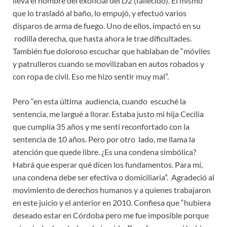
lleva el nombre del exoficial del D2 (fallecido). El mismo
que lo trasladó al baño, lo empujó, y efectuó varios
disparos de arma de fuego. Uno de ellos, impactó en su
rodilla derecha, que hasta ahora le trae dificultades.
También fue doloroso escuchar que hablaban de “móviles
y patrulleros cuando se movilizaban en autos robados y
con ropa de civil. Eso me hizo sentir muy mal”.
Pero “en esta última audiencia, cuando escuché la
sentencia, me largué a llorar. Estaba justo mi hija Cecilia
que cumplía 35 años y me sentí reconfortado con la
sentencia de 10 años. Pero por otro lado, me llama la
atención que quede libre. ¿Es una condena simbólica?
Habrá que esperar qué dicen los fundamentos. Para mí,
una condena debe ser efectiva o domiciliaria”. Agradeció al
movimiento de derechos humanos y a quienes trabajaron
en este juicio y el anterior en 2010. Confiesa que “hubiera
deseado estar en Córdoba pero me fue imposible porque