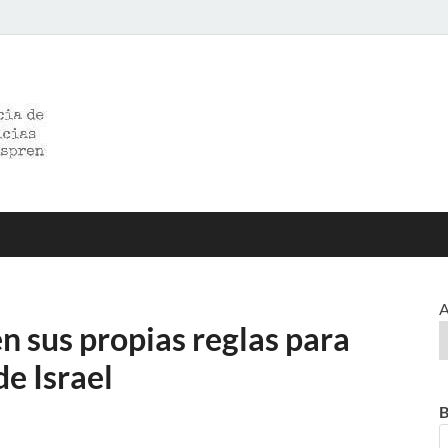
>>prensared>>
LA AGENCIA DE NOTICIAS DEL CISPREN
A
 sus propias reglas para
de Israel
B