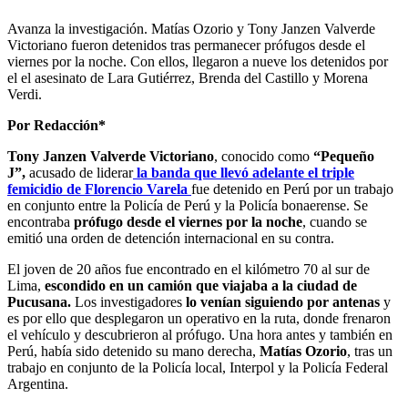
Avanza la investigación. Matías Ozorio y Tony Janzen Valverde
Victoriano fueron detenidos tras permanecer prófugos desde el
viernes por la noche. Con ellos, llegaron a nueve los detenidos por
el el asesinato de Lara Gutiérrez, Brenda del Castillo y Morena
Verdi.
Por Redacción*
Tony Janzen Valverde Victoriano
, conocido como
“Pequeño
J”,
acusado de liderar
la banda que llevó adelante el triple
femicidio de Florencio Varela
fue detenido en Perú por un trabajo
en conjunto entre la Policía de Perú y la Policía bonaerense. Se
encontraba
prófugo desde el viernes por la noche
, cuando se
emitió una orden de detención internacional en su contra.
El joven de 20 años fue encontrado en el kilómetro 70 al sur de
Lima,
escondido en un camión que viajaba a la ciudad de
Pucusana.
Los investigadores
lo venían siguiendo por antenas
y
es por ello que desplegaron un operativo en la ruta, donde frenaron
el vehículo y descubrieron al prófugo. Una hora antes y también en
Perú, había sido detenido su mano derecha,
Matías Ozorio
, tras un
trabajo en conjunto de la Policía local, Interpol y la Policía Federal
Argentina.