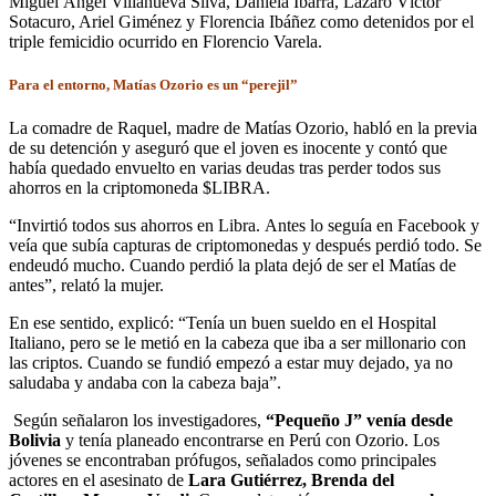
Miguel Ángel Villanueva Silva, Daniela Ibarra, Lázaro Víctor
Sotacuro, Ariel Giménez y Florencia Ibáñez como detenidos por el
triple femicidio ocurrido en Florencio Varela.
Para el entorno, Matías Ozorio es un “perejil”
La comadre de Raquel, madre de Matías Ozorio, habló en la previa
de su detención y aseguró que el joven es inocente y contó que
había quedado envuelto en varias deudas tras perder todos sus
ahorros en la criptomoneda $LIBRA.
“Invirtió todos sus ahorros en Libra. Antes lo seguía en Facebook y
veía que subía capturas de criptomonedas y después perdió todo. Se
endeudó mucho. Cuando perdió la plata dejó de ser el Matías de
antes”, relató la mujer.
En ese sentido, explicó: “Tenía un buen sueldo en el Hospital
Italiano, pero se le metió en la cabeza que iba a ser millonario con
las criptos. Cuando se fundió empezó a estar muy dejado, ya no
saludaba y andaba con la cabeza baja”.
Según señalaron los investigadores,
“Pequeño J” venía desde
Bolivia
y tenía planeado encontrarse en Perú con Ozorio. Los
jóvenes se encontraban prófugos, señalados como principales
actores en el asesinato de
Lara Gutiérrez, Brenda del