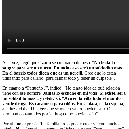
A su vez, negó que Ozorio sea un narco de peso: “
No le da la
sangre para ser un narco. En todo caso será un soldadito más.
En el barrio todos dicen que es un perejil.
Creo que lo están
utilizando para callarlo, para calmar todo y tener un culpable”.
En cuanto a “Pequeño J”, indicó: “No tengo idea de qué relación
tiene con ese nombre.
Jamás lo escuché en mi vida. Si existe, será
un soldadito más”,
y relativizó: “
Acá en la villa todo el mundo
vende droga. Es caramelo para niños.
En la plaza, en la esquina,
a la luz del día. Una vez que se meten ya no pueden salir. O
terminan consumidos por la droga o no pueden salir”.
Por último expresó: “La familia no lo puede creer y tiene mucho
miedo. No saben si va a caer la policía o el narco. Están asustados”.