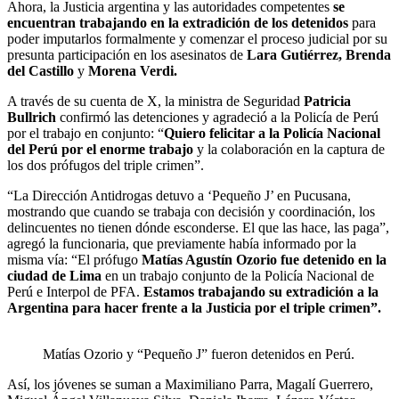
Ahora, la Justicia argentina y las autoridades competentes
se
encuentran trabajando en la extradición de los detenidos
para
poder imputarlos formalmente y comenzar el proceso judicial por su
presunta participación en los asesinatos de
Lara Gutiérrez, Brenda
del Castillo
y
Morena Verdi.
A través de su cuenta de X, la ministra de Seguridad
Patricia
Bullrich
confirmó las detenciones y agradeció a la Policía de Perú
por el trabajo en conjunto: “
Quiero felicitar a la Policía Nacional
del Perú por el enorme trabajo
y la colaboración en la captura de
los dos prófugos del triple crimen”.
“La Dirección Antidrogas detuvo a ‘Pequeño J’ en Pucusana,
mostrando que cuando se trabaja con decisión y coordinación, los
delincuentes no tienen dónde esconderse. El que las hace, las paga”,
agregó la funcionaria, que previamente había informado por la
misma vía: “El prófugo
Matías Agustín Ozorio fue detenido en la
ciudad de Lima
en un trabajo conjunto de la Policía Nacional de
Perú e Interpol de PFA.
Estamos trabajando su extradición a la
Argentina para hacer frente a la Justicia por el triple crimen”.
Matías Ozorio y “Pequeño J” fueron detenidos en Perú.
Así, los jóvenes se suman a Maximiliano Parra, Magalí Guerrero,