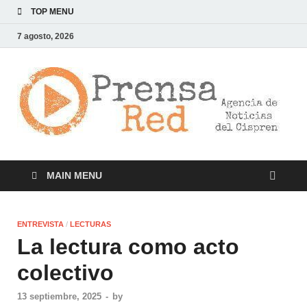
TOP MENU
7 agosto, 2026
>
LA
AG
DE
NOT
DE
CI
MAIN MENU
ENTREVISTA
/
LECTURAS
La lectura como acto
colectivo
13 septiembre, 2025
-
by