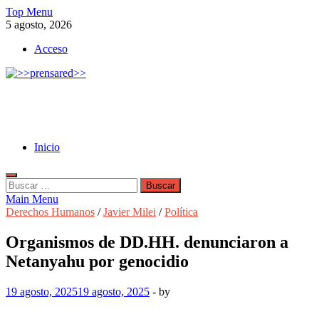
Skip
Top Menu
to
5 agosto, 2026
content
Acceso
>>prensared>>
LA AGENCIA DE NOTICIAS DEL CISPREN
Inicio
Buscar:
Main Menu
Derechos Humanos
/
Javier Milei
/
Política
Organismos de DD.HH. denunciaron a
Netanyahu por genocidio
19 agosto, 2025
19 agosto, 2025
-
by