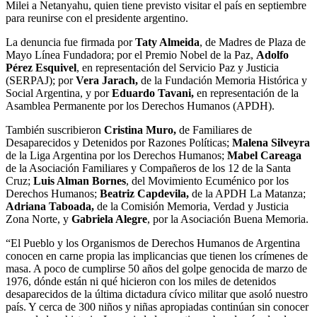
Milei a Netanyahu, quien tiene previsto visitar el país en septiembre
para reunirse con el presidente argentino.
La denuncia fue firmada por
Taty Almeida
, de Madres de Plaza de
Mayo Línea Fundadora; por el Premio Nobel de la Paz,
Adolfo
Pérez Esquivel
, en representación del Servicio Paz y Justicia
(SERPAJ); por
Vera Jarach,
de la Fundación Memoria Histórica y
Social Argentina, y por
Eduardo Tavani,
en representación de la
Asamblea Permanente por los Derechos Humanos (APDH).
También suscribieron
Cristina Muro,
de Familiares de
Desaparecidos y Detenidos por Razones Políticas;
Malena Silveyra
de la Liga Argentina por los Derechos Humanos;
Mabel Careaga
de la Asociación Familiares y Compañeros de los 12 de la Santa
Cruz;
Luis Alman Bornes
, del Movimiento Ecuménico por los
Derechos Humanos;
Beatriz Capdevila,
de la APDH La Matanza;
Adriana Taboada,
de la Comisión Memoria, Verdad y Justicia
Zona Norte, y
Gabriela Alegre
, por la Asociación Buena Memoria.
“El Pueblo y los Organismos de Derechos Humanos de Argentina
conocen en carne propia las implicancias que tienen los crímenes de
masa. A poco de cumplirse 50 años del golpe genocida de marzo de
1976, dónde están ni qué hicieron con los miles de detenidos
desaparecidos de la última dictadura cívico militar que asoló nuestro
país. Y cerca de 300 niños y niñas apropiadas continúan sin conocer