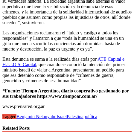
su verdadera historia. La sociedad argentina sabe además el valor
superlativo que tiene la visibilización y la denuncia de esos
crímenes, y la importancia de la solidaridad internacional de aquellos
pueblos que asumen como propias las injusticias de otros, allí donde
suceden”, sostuvieron.
Las organizaciones reclamaron el “juicio y castigo a todos los
responsables” y llamaron a que “toda la humanidad se una en un
grito que pueda sacudir las conciencias aún dormidas: basta de
muerte y destrucción, la paz es urgente y es ya”.
Esta denuncia se suma a la realizada días atrás por
ATE Capital e
H.I.J.O.S. Capital
, que cuando se conoció la intención del primer
ministro israelí de viajar a Argentina, presentaron un pedido para
que sea detenido como responsable de “crímenes de guerra,
genocidio y crímenes de lesa humanidad”.
*Fuente: Tiempo Argentino, diario cooperativo gestionado por
sus trabajadores https://www.tiempoar.com.ar/
www.prensared.org.ar
Tagged
Benjamin Netanyahu
Israel
Palestina
política
Related Posts