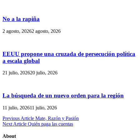
No a la rapiña
2 agosto, 2026
2 agosto, 2026
EEUU propone una cruzada de persecución política
a escala global
21 julio, 2026
20 julio, 2026
La búsqueda de un nuevo orden para la región
11 julio, 2026
11 julio, 2026
Navegación
Previous Article
Mate, Razón y Pasión
Next Article
Quién paga las cuentas
de
entradas
About