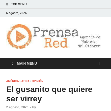
TOP MENU
6 agosto, 2026
>
LA
AG
DE
NOT
DE
CI
MAIN MENU
AMÉRICA LATINA
/
OPINIÓN
El gusanito que quiere
ser virrey
2 agosto, 2025
-
by