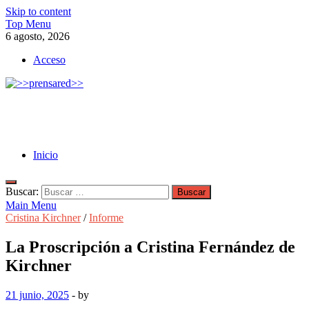
Skip to content
Top Menu
6 agosto, 2026
Acceso
>>prensared>>
LA AGENCIA DE NOTICIAS DEL CISPREN
Inicio
Buscar:
Main Menu
Cristina Kirchner
/
Informe
La Proscripción a Cristina Fernández de
Kirchner
21 junio, 2025
-
by