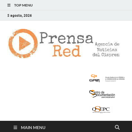
TOP MENU
5 agosto, 2026
>
LA
AG
DE
NOT
DE
CIS
MAIN MENU