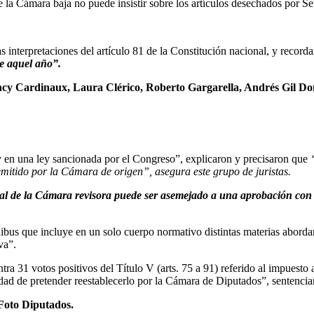
e la Cámara baja no puede insistir sobre los artículos desechados por S
as interpretaciones del artículo 81 de la Constitución nacional, y recor
de aquel año”.
cy Cardinaux, Laura Clérico, Roberto Gargarella, Andrés Gil Dom
y en una ley sancionada por el Congreso”, explicaron y precisaron que
emitido por la Cámara de origen”, asegura este grupo de juristas.
l de la Cámara revisora puede ser asemejado a una aprobación con a
bus que incluye en un solo cuerpo normativo distintas materias abordan
va”.
ra 31 votos positivos del Título V (arts. 75 a 91) referido al impuesto 
dad de pretender reestablecerlo por la Cámara de Diputados”, sentencia
Foto Diputados.