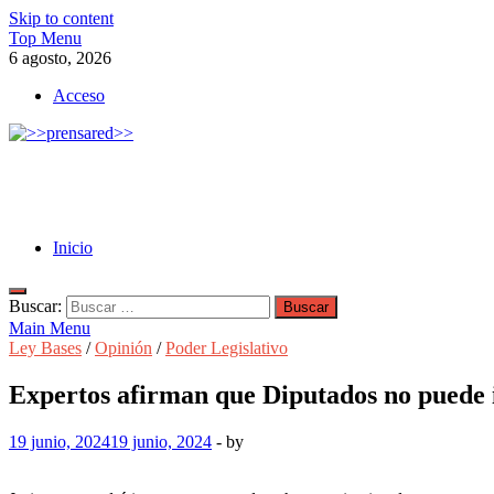
Skip to content
Top Menu
6 agosto, 2026
Acceso
>>prensared>>
LA AGENCIA DE NOTICIAS DEL CISPREN
Inicio
Buscar:
Main Menu
Ley Bases
/
Opinión
/
Poder Legislativo
Expertos afirman que Diputados no puede in
19 junio, 2024
19 junio, 2024
-
by