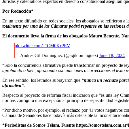
Juristas y catedráticos expertos en derecho constitucional aseguran qu
Por Redacción*
En un texto difundido en redes sociales, los abogados se refirieron a l
totalmente por una de las Cámaras podrá repetirse en las sesiones 
El documento lleva la firma de los abogados Mauro Benente, Nan
pic.twitter.com/TfCM0KrPEV
— Andres Gil Dominguez (@agildominguez)
June 18, 2024
“Solo la concurrencia afirmativa puede transformar un proyecto de le
aprobando o bien, aprobando con adiciones o correcciones el texto r
En ese sentido, los letrados subrayaron que
“nunca un rechazo parcia
afirmativa”.
Respecto al proyecto de reforma fiscal indicaron que
“es una ley Ómni
normas configura una excepción al principio de especificidad legislati
“Por dicho motivo, por ejemplo, el rechazo por 41 votos negativos cont
Cámara de Senadores hace todavía más ostensible la inconstitucionali
*Periodistas de Somos Télam. Fuente https://somostelam.com.ar/