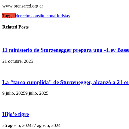
www.prensared.org.ar
Tagged
derecho constitucional
Juristas
Related Posts
El ministerio de Sturzenegger prepara una «Ley Base
21 octubre, 2025
La “tarea cumplida” de Sturzenegger, alcanzó a 21 o
9 julio, 2025
9 julio, 2025
Hijo’e tigre
26 agosto, 2024
27 agosto, 2024