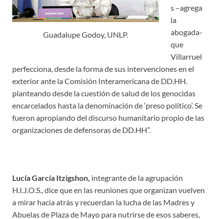
s –agrega
la
abogada-
Guadalupe Godoy, UNLP.
que
Villarruel
perfecciona, desde la forma de sus intervenciones en el
exterior ante la Comisión Interamericana de DD.HH.
planteando desde la cuestión de salud de los genocidas
encarcelados hasta la denominación de ‘preso político’. Se
fueron apropiando del discurso humanitario propio de las
organizaciones de defensoras de DD.HH”.
Lucía García Itzigshon,
integrante de la agrupación
H.I.J.O.S., dice que en las reuniones que organizan vuelven
a mirar hacia atrás y recuerdan la lucha de las Madres y
Abuelas de Plaza de Mayo para nutrirse de esos saberes,