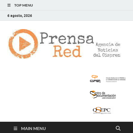
TOP MENU
6 agosto, 2026
>
LA
AG
DE
NOT
DE
CIS
MAIN MENU