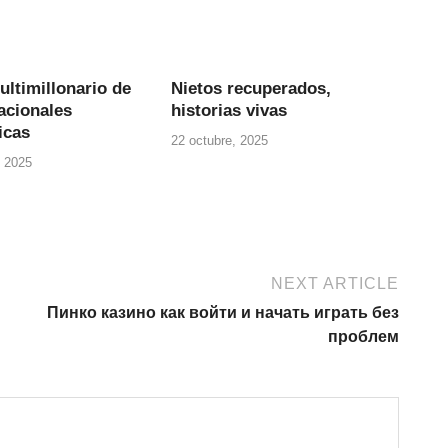
ultimillonario de
Nietos recuperados,
acionales
historias vivas
icas
22 octubre, 2025
 2025
NEXT ARTICLE
Пинко казино как войти и начать играть без
проблем