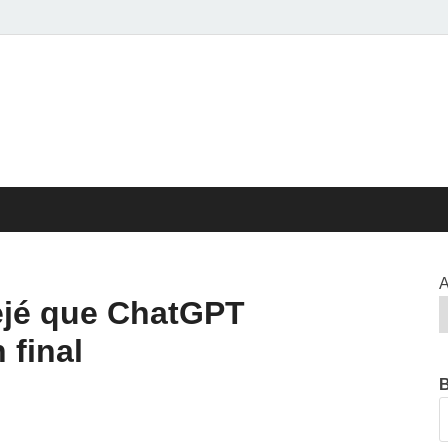
ed>>
EL CISPREN
A
dejé que ChatGPT
 final