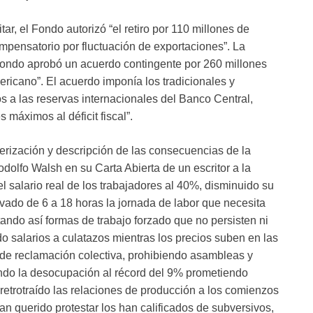
ar, el Fondo autorizó “el retiro por 110 millones de
ompensatorio por fluctuación de exportaciones”. La
Fondo aprobó un acuerdo contingente por 260 millones
ricano”. El acuerdo imponía los tradicionales y
os a las reservas internacionales del Banco Central,
s máximos al déficit fiscal”.
erización y descripción de las consecuencias de la
odolfo Walsh en su Carta Abierta de un escritor a la
l salario real de los trabajadores al 40%, disminuido su
evado de 6 a 18 horas la jornada de labor que necesita
tando así formas de trabajo forzado que no persisten ni
 salarios a culatazos mientras los precios suben en las
 de reclamación colectiva, prohibiendo asambleas y
ando la desocupación al récord del 9% prometiendo
etrotraído las relaciones de producción a los comienzos
han querido protestar los han calificados de subversivos,