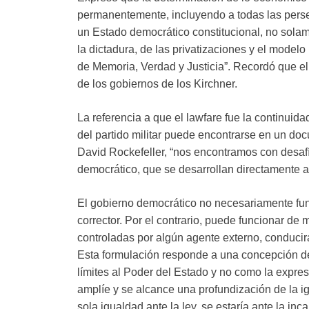
permanentemente, incluyendo a todas las pers
un Estado democrático constitucional, no solam
la dictadura, de las privatizaciones y el model
de Memoria, Verdad y Justicia”. Recordó que el 
de los gobiernos de los Kirchner.
La referencia a que el lawfare fue la continuid
del partido militar puede encontrarse en un do
David Rockefeller, “nos encontramos con desafío
democrático, que se desarrollan directamente a
El gobierno democrático no necesariamente fun
corrector. Por el contrario, puede funcionar de
controladas por algún agente externo, conducirá
Esta formulación responde a una concepción de
límites al Poder del Estado y no como la expre
amplíe y se alcance una profundización de la 
sola igualdad ante la ley, se estaría ante la in