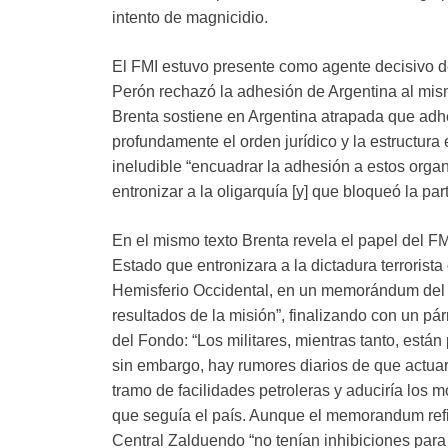
intento de magnicidio.
El FMI estuvo presente como agente decisivo de
Perón rechazó la adhesión de Argentina al mis
Brenta sostiene en Argentina atrapada que adhe
profundamente el orden jurídico y la estructur
ineludible “encuadrar la adhesión a estos orga
entronizar a la oligarquía [y] que bloqueó la par
En el mismo texto Brenta revela el papel del FMI
Estado que entronizara a la dictadura terrorist
Hemisferio Occidental, en un memorándum del 1
resultados de la misión”, finalizando con un pá
del Fondo: “Los militares, mientras tanto, están
sin embargo, hay rumores diarios de que actuar
tramo de facilidades petroleras y aduciría los mo
que seguía el país. Aunque el memorandum refie
Central Zalduendo “no tenían inhibiciones para t