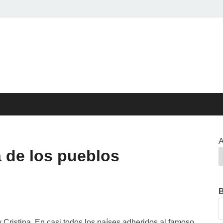
ed>>
EL CISPREN
A
 de los pueblos
 Cristina. En casi todos los países adheridos al famoso