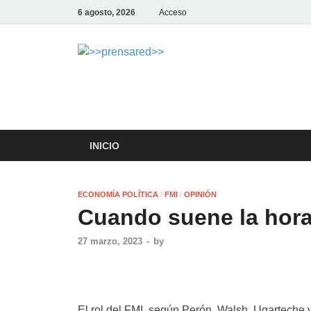
6 agosto, 2026
Acceso
>>prensar
LA AGENCIA DE NOTICIAS D
INICIO
ECONOMÍA POLÍTICA
/
FMI
/
OPINIÓN
Cuando suene la hora
27 marzo, 2023
-
by
El rol del FMI, según Perón, Walsh, Ugarteche y