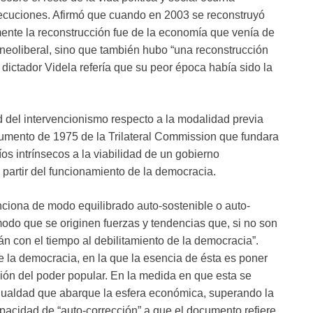
ecuciones. Afirmó que cuando en 2003 se reconstruyó
ente la reconstrucción fue de la economía que venía de
o neoliberal, sino que también hubo “una reconstrucción
dictador Videla refería que su peor época había sido la
ad del intervencionismo respecto a la modalidad previa
cumento de 1975 de la Trilateral Commission que fundara
s intrínsecos a la viabilidad de un gobierno
 partir del funcionamiento de la democracia.
ciona de modo equilibrado auto-sostenible o auto-
 modo que se originen fuerzas y tendencias que, si no son
n con el tiempo al debilitamiento de la democracia”.
 la democracia, en la que la esencia de ésta es poner
sión del poder popular. En la medida en que esta se
igualdad que abarque la esfera económica, superando la
capacidad de “auto-corrección” a que el documento refiere.