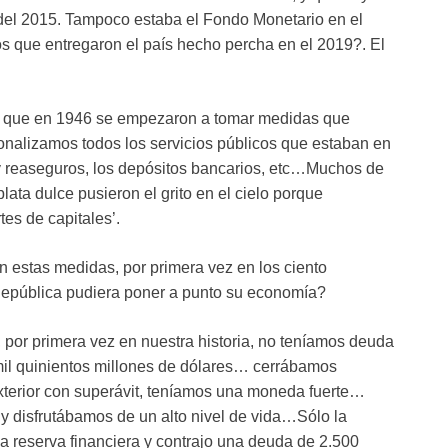
 del 2015. Tampoco estaba el Fondo Monetario en el
s que entregaron el país hecho percha en el 2019?. El
s que en 1946 se empezaron a tomar medidas que
cionalizamos todos los servicios públicos que estaban en
y reaseguros, los depósitos bancarios, etc…Muchos de
ata dulce pusieron el grito en el cielo porque
es de capitales’.
estas medidas, por primera vez en los ciento
República pudiera poner a punto su economía?
por primera vez en nuestra historia, no teníamos deuda
mil quinientos millones de dólares… cerrábamos
xterior con superávit, teníamos una moneda fuerte…
y disfrutábamos de un alto nivel de vida…Sólo la
la reserva financiera y contrajo una deuda de 2.500