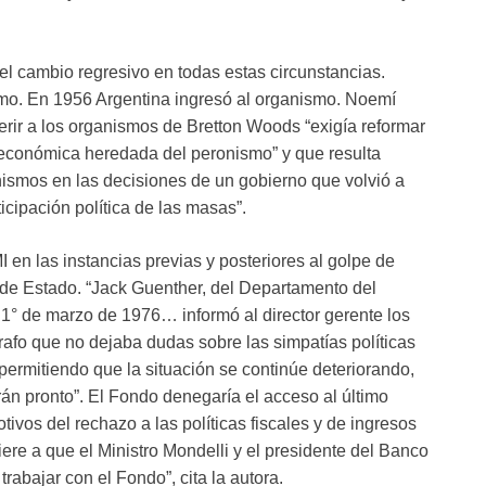
l cambio regresivo en todas estas circunstancias.
mo. En 1956 Argentina ingresó al organismo. Noemí
rir a los organismos de Bretton Woods “exigía reformar
a económica heredada del peronismo” y que resulta
nismos en las decisiones de un gobierno que volvió a
ticipación política de las masas”.
 en las instancias previas y posteriores al golpe de
a de Estado. “Jack Guenther, del Departamento del
° de marzo de 1976… informó al director gerente los
rrafo que no dejaba dudas sobre las simpatías políticas
 permitiendo que la situación se continúe deteriorando,
án pronto”. El Fondo denegaría el acceso al último
tivos del rechazo a las políticas fiscales y de ingresos
re a que el Ministro Mondelli y el presidente del Banco
rabajar con el Fondo”, cita la autora.