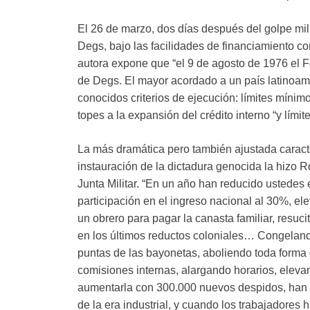
El 26 de marzo, dos días después del golpe milit
Degs, bajo las facilidades de financiamiento c
autora expone que “el 9 de agosto de 1976 el 
de Degs. El mayor acordado a un país latinoame
conocidos criterios de ejecución: límites mínim
topes a la expansión del crédito interno “y límite
La más dramática pero también ajustada caract
instauración de la dictadura genocida la hizo R
Junta Militar. “En un año han reducido ustedes e
participación en el ingreso nacional al 30%, el
un obrero para pagar la canasta familiar, resuci
en los últimos reductos coloniales… Congelando
puntas de las bayonetas, aboliendo toda forma
comisiones internas, alargando horarios, elev
aumentarla con 300.000 nuevos despidos, han r
de la era industrial, y cuando los trabajadores 