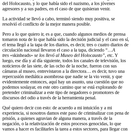
del Holocausto, y lo que había sido el nazismo, a los jóvenes
agresores y a sus padres, en el caso de que quisieran venir.
La actividad se llevó a cabo, terminó siendo muy positiva, se
resolvió el conflicto de la mejor manera posible.
Pero a lo que quiero ir, es a que, cuando algunos medios de prensa
tomaron nota de lo que había sido la decisión judicial y el caso en sí,
el tema llegó a la tapa de los diarios, es decir, tres o cuatro diarios de
circulación nacional llevaron el caso a la tapa, diciendo “…
A
tres
«skinheads»
se los llevó al Museo del Holocausto”
, etc. Y
luego, ese día y al día siguiente, todos los canales de televisión, los
noticieros de las siete, de las ocho de la noche, fueron con sus
cámaras al museo, entrevistaron a la directora… es decir, tuvo una
repercusión mediática asombrosa que nadie se la vio venir, y que
evidentemente entonces, aquí hay un asunto, una cuestión que no
podemos soslayar, en este otro camino que se está explorando de
pretender criminalizar a este tipo de negadores o promotores de
discursos del odio a través de la herramienta penal.
Qué quiero decir con esto: de acuerdo a mi intuición y a mi
experiencia, si nosotros damos este paso de criminalizar con pena de
prisión, a quienes agravian de alguna manera, a través de la
negación, o la relativización de estos procesos genocidas, lo que
vamos a hacer es facilitarles la tarea a estos sectores, para llegar con