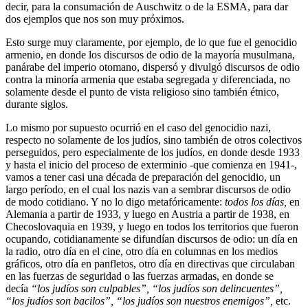
decir, para la consumación de Auschwitz o de la ESMA, para dar
dos ejemplos que nos son muy próximos.
Esto surge muy claramente, por ejemplo, de lo que fue el genocidio
armenio, en donde los discursos de odio de la mayoría musulmana,
panárabe del imperio otomano, dispersó y divulgó discursos de odio
contra la minoría armenia que estaba segregada y diferenciada, no
solamente desde el punto de vista religioso sino también étnico,
durante siglos.
Lo mismo por supuesto ocurrió en el caso del genocidio nazi,
respecto no solamente de los judíos, sino también de otros colectivos
perseguidos, pero especialmente de los judíos, en donde desde 1933
y hasta el inicio del proceso de exterminio -que comienza en 1941-,
vamos a tener casi una década de preparación del genocidio, un
largo período, en el cual los nazis van a sembrar discursos de odio
de modo cotidiano. Y no lo digo metafóricamente:
todos los días,
en
Alemania a partir de 1933, y luego en Austria a partir de 1938, en
Checoslovaquia en 1939, y luego en todos los territorios que fueron
ocupando, cotidianamente se difundían discursos de odio: un día en
la radio, otro día en el cine, otro día en columnas en los medios
gráficos, otro día en panfletos, otro día en directivas que circulaban
en las fuerzas de seguridad o las fuerzas armadas, en donde se
decía
“los judíos son culpables”, “los judíos son delincuentes”,
“los judíos son bacilos”, “los judíos son nuestros enemigos”,
etc.