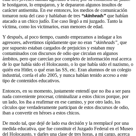
le hostigaron, lo empujaron, y le depararon algunos insultos de
carácter antisemita. En ese entonces, los medios de comunicación
tomaron nota del caso y hablaban de tres
“skinheads”
que habían
atacado a un chico judío. Ese caso llegó a mi juzgado. Tanto la
víctima, como los victimarios, eran menores de edad.
Y después, al poco tiempo, cuando empezamos a indagar a los
agresores, advertimos rápidamente que no eran
“skinheads”,
que
por supuesto estaban cargados de prejuicios y estaban muy
contaminados con discursos de odio que circulan en algunos
ámbitos, pero que carecían por completo de información real acerca
de lo que había sido el Holocausto, o lo que había sido el nazismo, o
quién era Hitler, o qué eran las SS, etc. Eran alumnos de un colegio
industrial, corría el año 2005, y nunca habían tenido acceso a este
tipo de contenidos educativos.
Entonces, en su momento, justamente entendí que no iba a ser para
nada conveniente procesar, criminalizar a estos chicos porque, por
un lado, los iba a reafirmar en ese camino, y por otro lado, los
círculos que verdaderamente participan de estos discursos de odio,
iban a convertir en héroes a estos chicos.
De modo tal, que dejé de lado esa decisión y la reemplacé por una
medida educativa, que fue constituir el Juzgado Federal en el Museo
del Holocausto, y darles una clase de tres horas, a mi cargo, acerca