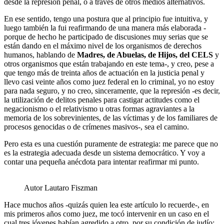
desde la represión penal, o a través de otros medios alternativos.
En ese sentido, tengo una postura que al principio fue intuitiva, y
luego también la fui reafirmando de una manera más elaborada -
porque de hecho he participado de discusiones muy serias que se
están dando en el máximo nivel de los organismos de derechos
humanos, hablando de
Madres, de Abuelas, de Hijos, del CELS
y
otros organismos que están trabajando en este tema-, y creo, pese a
que tengo más de treinta años de actuación en la justicia penal y
llevo casi veinte años como juez federal en lo criminal, yo no estoy
para nada seguro, y no creo, sinceramente, que la represión -es decir,
la utilización de delitos penales para castigar actitudes como el
negacionismo o el relativismo u otras formas agraviantes a la
memoria de los sobrevinientes, de las víctimas y de los familiares de
procesos genocidas o de crímenes masivos-, sea el camino.
Pero esta es una cuestión puramente de estrategia: me parece que no
es la estrategia adecuada desde un sistema democrático. Y voy a
contar una pequeña anécdota para intentar reafirmar mi punto.
Autor Lautaro Fiszman
Hace muchos años -quizás quien lea este artículo lo recuerde-, en
mis primeros años como juez, me tocó intervenir en un caso en el
cual tres jóvenes habían agredido a otro, por su condición de judío: