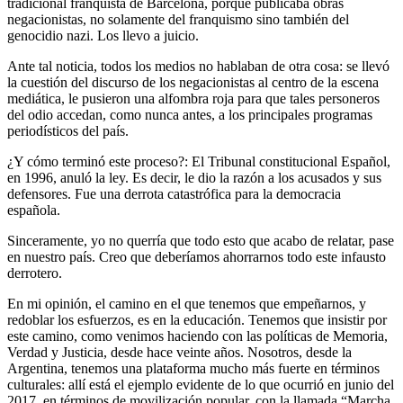
tradicional franquista de Barcelona, porque publicaba obras
negacionistas, no solamente del franquismo sino también del
genocidio nazi. Los llevo a juicio.
Ante tal noticia, todos los medios no hablaban de otra cosa: se llevó
la cuestión del discurso de los negacionistas al centro de la escena
mediática, le pusieron una alfombra roja para que tales personeros
del odio accedan, como nunca antes, a los principales programas
periodísticos del país.
¿Y cómo terminó este proceso?: El Tribunal constitucional Español,
en 1996, anuló la ley. Es decir, le dio la razón a los acusados y sus
defensores. Fue una derrota catastrófica para la democracia
española.
Sinceramente, yo no querría que todo esto que acabo de relatar, pase
en nuestro país. Creo que deberíamos ahorrarnos todo este infausto
derrotero.
En mi opinión, el camino en el que tenemos que empeñarnos, y
redoblar los esfuerzos, es en la educación. Tenemos que insistir por
este camino, como venimos haciendo con las políticas de Memoria,
Verdad y Justicia, desde hace veinte años. Nosotros, desde la
Argentina, tenemos una plataforma mucho más fuerte en términos
culturales: allí está el ejemplo evidente de lo que ocurrió en junio del
2017, en términos de movilización popular, con la llamada “Marcha