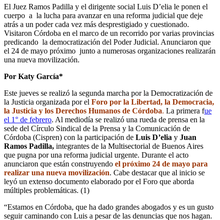
El Juez Ramos Padilla y el dirigente social Luis D’elia le ponen el
cuerpo a la lucha para avanzar en una reforma judicial que deje
atrás a un poder cada vez más desprestigiado y cuestionado.
Visitaron Córdoba en el marco de un recorrido por varias provincias
predicando la democratización del Poder Judicial. Anunciaron que
el 24 de mayo próximo junto a numerosas organizaciones realizarán
una nueva movilización.
Por Katy García*
Este jueves se realizó la segunda marcha por la Democratización de
la Justicia organizada por el
Foro por la Libertad, la Democracia,
la Justicia y los Derechos Humanos de Córdoba
.
La primera f
ue
el 1° de febrero
. Al mediodía se realizó una rueda de prensa en la
sede del Círculo Sindical de la Prensa y la Comunicación de
Córdoba (Cispren) con la participación de
Luis D’elia
y
Juan
Ramos Padilla,
integrantes de la Multisectorial de Buenos Aires
que pugna por una reforma judicial urgente. Durante el acto
anunciaron que están construyendo
el próximo 24 de mayo para
realizar una nueva movilización
. Cabe destacar que al inicio se
leyó un extenso documento elaborado por el Foro que aborda
múltiples problemáticas. (1)
“Estamos en Córdoba, que ha dado grandes abogados y es un gusto
seguir caminando con Luis a pesar de las denuncias que nos hagan.