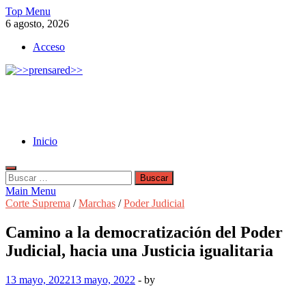
Skip
Top Menu
to
6 agosto, 2026
content
Acceso
>>prensared>>
LA AGENCIA DE NOTICIAS DEL CISPREN
Inicio
Buscar:
Main Menu
Corte Suprema
/
Marchas
/
Poder Judicial
Camino a la democratización del Poder
Judicial, hacia una Justicia igualitaria
13 mayo, 2022
13 mayo, 2022
-
by