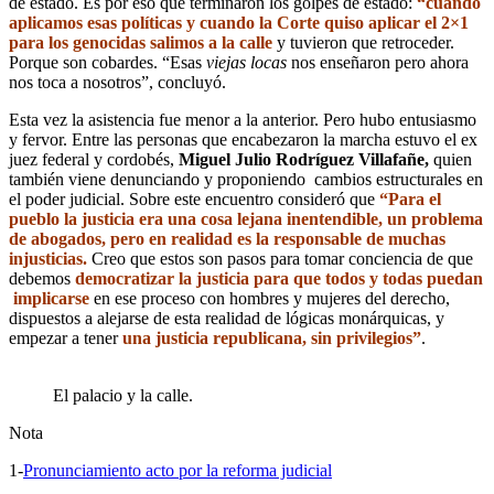
de estado. Es por eso que terminaron los golpes de estado:
“cuando
aplicamos esas políticas y cuando la Corte quiso aplicar el 2×1
para los genocidas salimos a la calle
y tuvieron que retroceder.
Porque son cobardes. “Esas
viejas locas
nos enseñaron pero ahora
nos toca a nosotros”, concluyó.
Esta vez la asistencia fue menor a la anterior. Pero hubo entusiasmo
y fervor. Entre las personas que encabezaron la marcha estuvo el ex
juez federal y cordobés,
Miguel Julio Rodríguez Villafañe,
quien
también viene denunciando y proponiendo cambios estructurales en
el poder judicial. Sobre este encuentro consideró que
“Para el
pueblo la justicia era una cosa lejana inentendible, un problema
de abogados, pero en realidad es la responsable de muchas
injusticias.
Creo que estos son pasos para tomar conciencia de que
debemos
democratizar la justicia para que todos y todas puedan
implicarse
en ese proceso con hombres y mujeres del derecho,
dispuestos a alejarse de esta realidad de lógicas monárquicas, y
empezar a tener
una justicia republicana, sin privilegios”
.
El palacio y la calle.
Nota
1-
Pronunciamiento acto por la reforma judicial