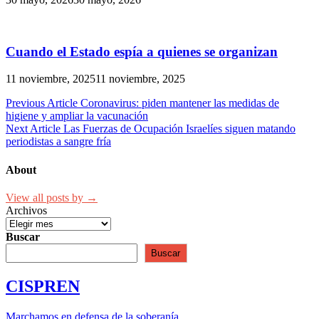
Cuando el Estado espía a quienes se organizan
11 noviembre, 2025
11 noviembre, 2025
Navegación
Previous Article
Coronavirus: piden mantener las medidas de
higiene y ampliar la vacunación
de
Next Article
Las Fuerzas de Ocupación Israelíes siguen matando
entradas
periodistas a sangre fría
About
View all posts by →
Archivos
Buscar
Buscar
CISPREN
Marchamos en defensa de la soberanía