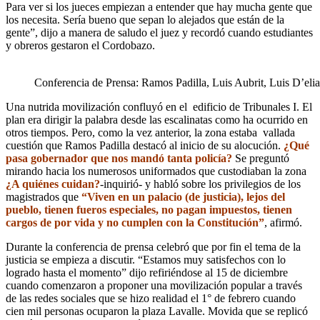
Para ver si los jueces empiezan a entender que hay mucha gente que
los necesita. Sería bueno que sepan lo alejados que están de la
gente”, dijo a manera de saludo el juez y recordó cuando estudiantes
y obreros gestaron el Cordobazo.
Conferencia de Prensa: Ramos Padilla, Luis Aubrit, Luis D’el
Una nutrida movilización confluyó en el edificio de Tribunales I. El
plan era dirigir la palabra desde las escalinatas como ha ocurrido en
otros tiempos. Pero, como la vez anterior, la zona estaba vallada
cuestión que Ramos Padilla destacó al inicio de su alocución.
¿Qué
pasa gobernador que nos mandó tanta policía?
Se preguntó
mirando hacia los numerosos uniformados que custodiaban la zona
¿A quiénes cuidan?
-inquirió- y habló sobre los privilegios de los
magistrados que
“Viven en un palacio (de justicia), lejos del
pueblo, tienen fueros especiales, no pagan impuestos, tienen
cargos de por vida y no cumplen con la Constitución”
, afirmó.
Durante la conferencia de prensa celebró que por fin el tema de la
justicia se empieza a discutir. “Estamos muy satisfechos con lo
logrado hasta el momento” dijo refiriéndose al 15 de diciembre
cuando comenzaron a proponer una movilización popular a través
de las redes sociales que se hizo realidad el 1° de febrero cuando
cien mil personas ocuparon la plaza Lavalle. Movida que se replicó