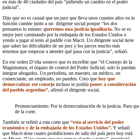
en más de 40 ciudades del país “pidiendo un cambio en el poder
judicial”.
Dijo que no es casual que un juez que lleva unos cuantos años en la
función camine junto a un dirigente social porque “los dos
pensamos lo mismo: q
ueremos una justicia igualitaria.
No se es
mejor juez caminando por la embajada de los Estados Unidos o
yendo a jugar al tenis al paddle con Macri. Un dirigente social tiene
que saber las dificultades de un juez y los jueces mucho más
tenemos que empezar a atender qué pasa con la justicia”, señaló.
En ese orden D’elia sostuvo que es increíble que “el Consejo de la
Magistratura, el órgano de control del Poder Judicial, solo lo puedan
integrar abogados. Un periodista, un maestro, un médico, un
comerciante, un empleado, no pueden. Creo que
hay que
democratizar ese consejo
incluso se podría
poner a consideración
del pueblo argentino”
, afirmó el dirigente social.
Pronunciamiento: Por la democratización de la justicia. Para que
de la corte.
También se refirió a esta corte que
“está al servicio del poder
económico y de la embajada de los Estados Unidos”.
Y señaló
que Macri tiene cuatro prohibiciones de salir del país pero hoy está
en Miami. “Uno siente que nos toman el pelo a todos”, manifestó.