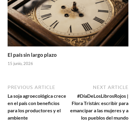
El país sin largo plazo
15 junio, 2026
PREVIOUS ARTICLE
NEXT ARTICLE
La soja agroecológica crece
#DíaDeLosLibrosRojos |
en el país con beneficios
Flora Tristán: escribir para
para los productores y el
emancipar a las mujeres y a
ambiente
los pueblos del mundo