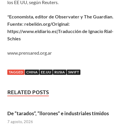
los EE UU, según Reuters.
*Economista, editor de Observater y The Guardian.
Fuente: rebelión.org/Original:
https://www.eldiario.es|Traducción de Ignacio Rial-
Schies
www.prensared.org.ar
TAGGED
CHINA
EE.UU
RUSIA
SWIFT
RELATED POSTS
De “tarados”, “llorones” e industriales tímidos
7 agosto, 2026