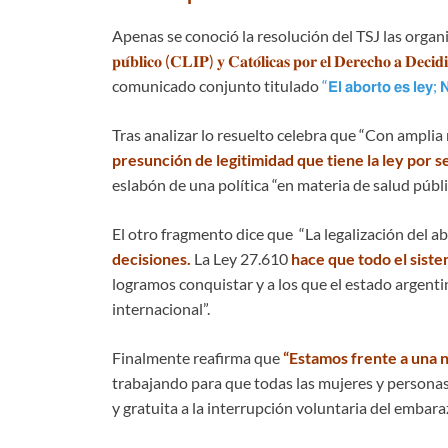
Apenas se conoció la resolución del TSJ las orga
𝐩𝐮́𝐛𝐥𝐢𝐜𝐨 (𝐂𝐋𝐈𝐏) 𝐲 𝐂𝐚𝐭𝐨́𝐥𝐢𝐜𝐚𝐬 𝐩𝐨𝐫 𝐞𝐥 𝐃𝐞𝐫𝐞𝐜𝐡𝐨 𝐚 𝐃𝐞𝐜𝐢𝐝
comunicado conjunto titulado
“𝗘𝗹 𝗮𝗯𝗼𝗿𝘁𝗼 𝗲𝘀 𝗹𝗲𝘆; 𝗡
Tras analizar lo resuelto celebra que “Con amplia 
presunción de legitimidad que tiene la ley por s
eslabón de una política “en materia de salud públi
El otro fragmento dice que “La legalización del a
decisiones.
La Ley 27.610
hace que todo el siste
logramos conquistar y a los que el estado argenti
internacional”.
Finalmente reafirma que
“Estamos frente a una 
trabajando para que todas las mujeres y personas
y gratuita a la interrupción voluntaria del embara