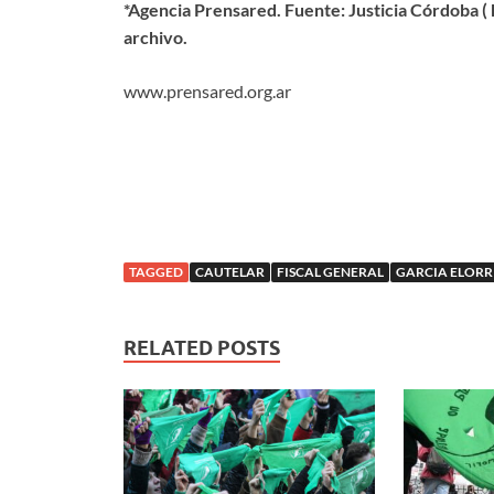
*Agencia Prensared. Fuente: Justicia Córdoba ( 
archivo.
www.prensared.org.ar
TAGGED
CAUTELAR
FISCAL GENERAL
GARCIA ELORR
RELATED POSTS