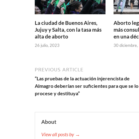
La ciudad de Buenos Aires,
Aborto leg
Jujuy y Salta, con la tasa más
más consul
alta de aborto
en una dé
26 julio, 2023
30 diciembre,
PREVIOUS ARTICLE
“Las pruebas de la actuación injerencista de
Almagro deberían ser suficientes para que se lo
procese y destituya”
About
View all posts by →