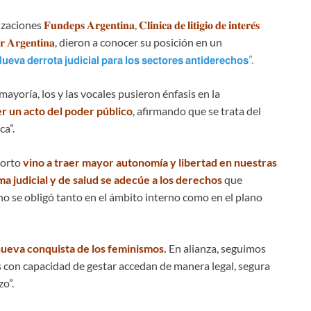
nizaciones
𝐅𝐮𝐧𝐝𝐞𝐩𝐬 𝐀𝐫𝐠𝐞𝐧𝐭𝐢𝐧𝐚, 𝐂𝐥𝐢́𝐧𝐢𝐜𝐚 𝐝𝐞 𝐥𝐢𝐭𝐢𝐠𝐢𝐨 𝐝𝐞 𝐢𝐧𝐭𝐞𝐫𝐞́𝐬
𝐫 𝐀𝐫𝐠𝐞𝐧𝐭𝐢𝐧𝐚
, dieron a conocer su posición en un
𝘂𝗲𝘃𝗮 𝗱𝗲𝗿𝗿𝗼𝘁𝗮 𝗷𝘂𝗱𝗶𝗰𝗶𝗮𝗹 𝗽𝗮𝗿𝗮 𝗹𝗼𝘀 𝘀𝗲𝗰𝘁𝗼𝗿𝗲𝘀 𝗮𝗻𝘁𝗶𝗱𝗲𝗿𝗲𝗰𝗵𝗼𝘀”.
mayoría, los y las vocales pusieron énfasis en la
er un acto del poder público
, afirmando que se trata del
ca”.
borto
vino a traer mayor autonomía y libertad en nuestras
ma judicial y de salud se adecúe a los derechos
que
no se obligó tanto en el ámbito interno como en el plano
nueva conquista de los feminismos.
En alianza, seguimos
 con capacidad de gestar accedan de manera legal, segura
zo”.