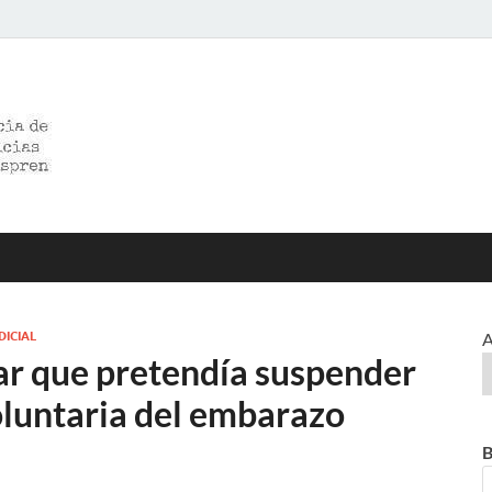
>>prensared>>
LA AGENCIA DE NOTICIAS DEL CISPREN
DICIAL
A
lar que pretendía suspender
voluntaria del embarazo
B