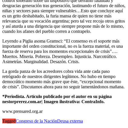
control soberano sobre un dispositivo que derramó fatalidad y
desgracias generación tras generación, lastimando el futuro de niños,
niñas y sectores para siempre vulnerables…Esto que concluye aquí
es un grito deshabitado, la furia mansa de quien no tiene más
relevancia que su vocación argentina; pero tal vez recoja otros gritos
y así aturda a una dirigencia que siempre propone más de lo mismo,
cuando los afanes del pueblo corren a contrapelo.
Leyendo a Piglia asoma Gramsci: “El consenso es el soporte más
importante del orden constitucional, no es la fuerza material, es una
fuerza de reserva para los momentos excepcionales de crisis”….
Muertos. Miseria. Pobreza. Desempleo. Injusticia. Narcotráfico.
Asimetrías. Marginalidad. Desazón. Crisis.
La gorda panza de los acreedores cobra vida ante cada paso
retrógrado de nuestros dirigentes legítimos. No hubo en tiempo
democrático momento más grave que éste, “excepcional momento
de crisis”. Discutamos ahora para no seguir lamentándonos mañana.
*Periodista. Artículo publicado por el autor en su página
nestorprerez.com.ar| Imagen ilustrativa: ContraInfo.
www.prensared.org.ar
Tagged
Congreso de la Nación
Deusa externa