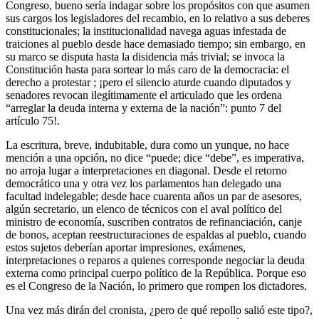
Congreso, bueno sería indagar sobre los propósitos con que asumen
sus cargos los legisladores del recambio, en lo relativo a sus deberes
constitucionales; la institucionalidad navega aguas infestada de
traiciones al pueblo desde hace demasiado tiempo; sin embargo, en
su marco se disputa hasta la disidencia más trivial; se invoca la
Constitución hasta para sortear lo más caro de la democracia: el
derecho a protestar ; ¡pero el silencio aturde cuando diputados y
senadores revocan ilegítimamente el articulado que les ordena
“arreglar la deuda interna y externa de la nación”: punto 7 del
artículo 75!.
La escritura, breve, indubitable, dura como un yunque, no hace
mención a una opción, no dice “puede; dice “debe”, es imperativa,
no arroja lugar a interpretaciones en diagonal. Desde el retorno
democrático una y otra vez los parlamentos han delegado una
facultad indelegable; desde hace cuarenta años un par de asesores,
algún secretario, un elenco de técnicos con el aval político del
ministro de economía, suscriben contratos de refinanciación, canje
de bonos, aceptan reestructuraciones de espaldas al pueblo, cuando
estos sujetos deberían aportar impresiones, exámenes,
interpretaciones o reparos a quienes corresponde negociar la deuda
externa como principal cuerpo político de la República. Porque eso
es el Congreso de la Nación, lo primero que rompen los dictadores.
Una vez más dirán del cronista, ¿pero de qué repollo salió este tipo?,