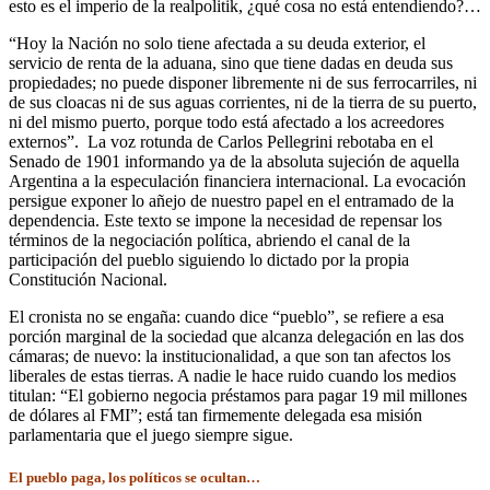
esto es el imperio de la realpolitik, ¿qué cosa no está entendiendo?…
“Hoy la Nación no solo tiene afectada a su deuda exterior, el
servicio de renta de la aduana, sino que tiene dadas en deuda sus
propiedades; no puede disponer libremente ni de sus ferrocarriles, ni
de sus cloacas ni de sus aguas corrientes, ni de la tierra de su puerto,
ni del mismo puerto, porque todo está afectado a los acreedores
externos”. La voz rotunda de Carlos Pellegrini rebotaba en el
Senado de 1901 informando ya de la absoluta sujeción de aquella
Argentina a la especulación financiera internacional. La evocación
persigue exponer lo añejo de nuestro papel en el entramado de la
dependencia. Este texto se impone la necesidad de repensar los
términos de la negociación política, abriendo el canal de la
participación del pueblo siguiendo lo dictado por la propia
Constitución Nacional.
El cronista no se engaña: cuando dice “pueblo”, se refiere a esa
porción marginal de la sociedad que alcanza delegación en las dos
cámaras; de nuevo: la institucionalidad, a que son tan afectos los
liberales de estas tierras. A nadie le hace ruido cuando los medios
titulan: “El gobierno negocia préstamos para pagar 19 mil millones
de dólares al FMI”; está tan firmemente delegada esa misión
parlamentaria que el juego siempre sigue.
El pueblo paga, los políticos se ocultan…