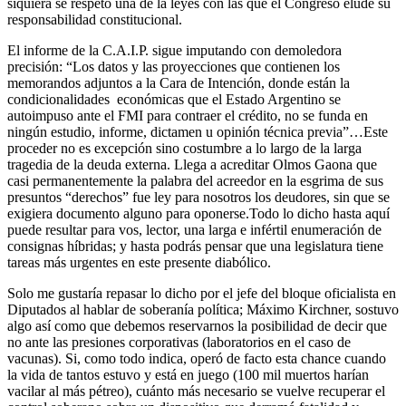
siquiera se respetó una de la leyes con las que el Congreso elude su
responsabilidad constitucional.
El informe de la C.A.I.P. sigue imputando con demoledora
precisión: “Los datos y las proyecciones que contienen los
memorandos adjuntos a la Cara de Intención, donde están la
condicionalidades económicas que el Estado Argentino se
autoimpuso ante el FMI para contraer el crédito, no se funda en
ningún estudio, informe, dictamen u opinión técnica previa”…Este
proceder no es excepción sino costumbre a lo largo de la larga
tragedia de la deuda externa. Llega a acreditar Olmos Gaona que
casi permanentemente la palabra del acreedor en la esgrima de sus
presuntos “derechos” fue ley para nosotros los deudores, sin que se
exigiera documento alguno para oponerse.Todo lo dicho hasta aquí
puede resultar para vos, lector, una larga e infértil enumeración de
consignas híbridas; y hasta podrás pensar que una legislatura tiene
tareas más urgentes en este presente diabólico.
Solo me gustaría repasar lo dicho por el jefe del bloque oficialista en
Diputados al hablar de soberanía política; Máximo Kirchner, sostuvo
algo así como que debemos reservarnos la posibilidad de decir que
no ante las presiones corporativas (laboratorios en el caso de
vacunas). Si, como todo indica, operó de facto esta chance cuando
la vida de tantos estuvo y está en juego (100 mil muertos harían
vacilar al más pétreo), cuánto más necesario se vuelve recuperar el