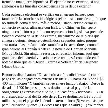
frente de una guerra hipotética. El ejemplo no es extremo, si nos
atenemos a las funestas consecuencias de la deuda exterior.
Cada pulseada electoral se verifica en el terreno barroso pero
familiar de las trincheras ideológicas (el cronista concede aquí lo que
no firmaría como cierto): más o menos Estado, abrir o cerrar el
comercio exterior, alinearse con EEUU o China, en fin…pero
ninguna coalición o partido con representación legislativa pretende
tomar el control de la deuda externa, mecanismo de relojería que
amaga a detonar siempre deteniéndose segundos antes, porque
arrastraría a las profundidades también a los acreedores, como la
gran ballena al Capitán Ahab en la novela de Herman Melville
(Moby Dick). Sin ninguna reserva, el redactor informa aquí que
gran parte del material volcado en este texto está contenido en el
notable libro que es “Deuda Externa o Soberanía” de Alejandro
Olmos Gaona.
Entonces dirá el autor: “De acuerdo a cifras oficiales se efectuaron
pagos de las obligaciones externas desde 1982 hasta 2015 por U$S
400 mil millones” Y también se lee en ese lúcido trabajo: “Desde la
década del ´90 los presupuestos destinan más al pago de las
obligaciones externas que a Salud, Educación y Viviendas (…) En
el presupuesto total del Estado de 2011, se destinaron U$S 36 mil
millones para el pago de la deuda externa, cinco (5) veces más que
para Educación, y once (11) veces más que a Salud (…) “Kirchner