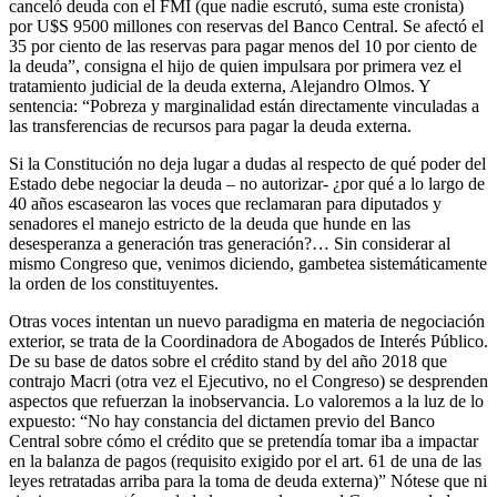
canceló deuda con el FMI (que nadie escrutó, suma este cronista)
por U$S 9500 millones con reservas del Banco Central. Se afectó el
35 por ciento de las reservas para pagar menos del 10 por ciento de
la deuda”, consigna el hijo de quien impulsara por primera vez el
tratamiento judicial de la deuda externa, Alejandro Olmos. Y
sentencia: “Pobreza y marginalidad están directamente vinculadas a
las transferencias de recursos para pagar la deuda externa.
Si la Constitución no deja lugar a dudas al respecto de qué poder del
Estado debe negociar la deuda – no autorizar- ¿por qué a lo largo de
40 años escasearon las voces que reclamaran para diputados y
senadores el manejo estricto de la deuda que hunde en las
desesperanza a generación tras generación?… Sin considerar al
mismo Congreso que, venimos diciendo, gambetea sistemáticamente
la orden de los constituyentes.
Otras voces intentan un nuevo paradigma en materia de negociación
exterior, se trata de la Coordinadora de Abogados de Interés Público.
De su base de datos sobre el crédito stand by del año 2018 que
contrajo Macri (otra vez el Ejecutivo, no el Congreso) se desprenden
aspectos que refuerzan la inobservancia. Lo valoremos a la luz de lo
expuesto: “No hay constancia del dictamen previo del Banco
Central sobre cómo el crédito que se pretendía tomar iba a impactar
en la balanza de pagos (requisito exigido por el art. 61 de una de las
leyes retratadas arriba para la toma de deuda externa)” Nótese que ni