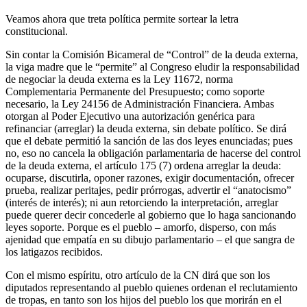
Veamos ahora que treta política permite sortear la letra
constitucional.
Sin contar la Comisión Bicameral de “Control” de la deuda externa,
la viga madre que le “permite” al Congreso eludir la responsabilidad
de negociar la deuda externa es la Ley 11672, norma
Complementaria Permanente del Presupuesto; como soporte
necesario, la Ley 24156 de Administración Financiera. Ambas
otorgan al Poder Ejecutivo una autorización genérica para
refinanciar (arreglar) la deuda externa, sin debate político. Se dirá
que el debate permitió la sanción de las dos leyes enunciadas; pues
no, eso no cancela la obligación parlamentaria de hacerse del control
de la deuda externa, el artículo 175 (7) ordena arreglar la deuda:
ocuparse, discutirla, oponer razones, exigir documentación, ofrecer
prueba, realizar peritajes, pedir prórrogas, advertir el “anatocismo”
(interés de interés); ni aun retorciendo la interpretación, arreglar
puede querer decir concederle al gobierno que lo haga sancionando
leyes soporte. Porque es el pueblo – amorfo, disperso, con más
ajenidad que empatía en su dibujo parlamentario – el que sangra de
los latigazos recibidos.
Con el mismo espíritu, otro artículo de la CN dirá que son los
diputados representando al pueblo quienes ordenan el reclutamiento
de tropas, en tanto son los hijos del pueblo los que morirán en el