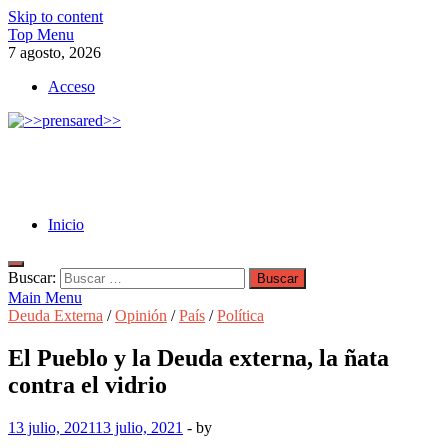
Skip to content
Top Menu
7 agosto, 2026
Acceso
>>prensared>>
LA AGENCIA DE NOTICIAS DEL CISPREN
Inicio
Buscar:
Main Menu
Deuda Externa
/
Opinión
/
País
/
Política
El Pueblo y la Deuda externa, la ñata
contra el vidrio
13 julio, 2021
13 julio, 2021
-
by