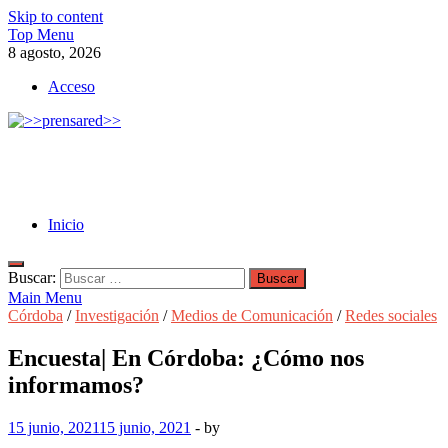
Skip to content
Top Menu
8 agosto, 2026
Acceso
>>prensared>>
LA AGENCIA DE NOTICIAS DEL CISPREN
Inicio
Buscar:
Main Menu
Córdoba
/
Investigación
/
Medios de Comunicación
/
Redes sociales
Encuesta| En Córdoba: ¿Cómo nos
informamos?
15 junio, 2021
15 junio, 2021
-
by