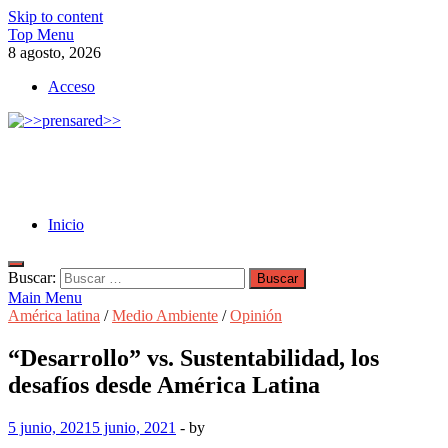
Skip to content
Top Menu
8 agosto, 2026
Acceso
>>prensared>>
LA AGENCIA DE NOTICIAS DEL CISPREN
Inicio
Buscar:
Main Menu
América latina
/
Medio Ambiente
/
Opinión
“Desarrollo” vs. Sustentabilidad, los
desafíos desde América Latina
5 junio, 2021
5 junio, 2021
-
by