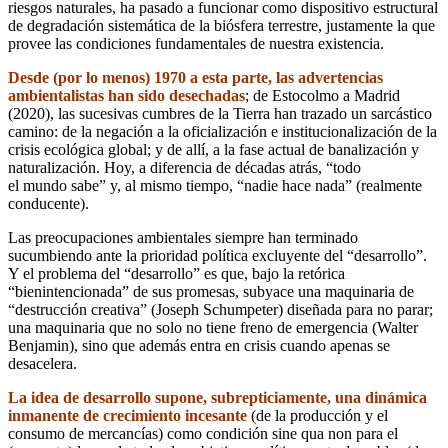
riesgos naturales, ha pasado a funcionar como dispositivo estructural
de degradación sistemática de la biósfera terrestre, justamente la que
provee las condiciones fundamentales de nuestra existencia.
Desde (por lo menos) 1970 a esta parte, las advertencias
ambientalistas han sido desechadas
; de Estocolmo a Madrid
(2020), las sucesivas cumbres de la Tierra han trazado un sarcástico
camino: de la negación a la oficialización e institucionalización de la
crisis ecológica global; y de allí, a la fase actual de banalización y
naturalización. Hoy, a diferencia de décadas atrás, “todo
el mundo sabe” y, al mismo tiempo, “nadie hace nada” (realmente
conducente).
Las preocupaciones ambientales siempre han terminado
sucumbiendo ante la prioridad política excluyente del “desarrollo”.
Y el problema del “desarrollo” es que, bajo la retórica
“bienintencionada” de sus promesas, subyace una maquinaria de
“destrucción creativa” (Joseph Schumpeter) diseñada para no parar;
una maquinaria que no solo no tiene freno de emergencia (Walter
Benjamin), sino que además entra en crisis cuando apenas se
desacelera.
La idea de desarrollo supone, subrepticiamente, una dinámica
inmanente de crecimiento incesante
(de la producción y el
consumo de mercancías) como condición sine qua non para el