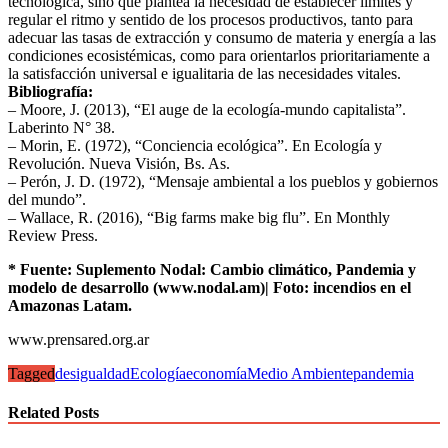
tecnológica, sino que plantea la necesidad de establecer límites y
regular el ritmo y sentido de los procesos productivos, tanto para
adecuar las tasas de extracción y consumo de materia y energía a las
condiciones ecosistémicas, como para orientarlos prioritariamente a
la satisfacción universal e igualitaria de las necesidades vitales.
Bibliografía:
– Moore, J. (2013), “El auge de la ecología-mundo capitalista”.
Laberinto N° 38.
– Morin, E. (1972), “Conciencia ecológica”. En Ecología y
Revolución. Nueva Visión, Bs. As.
– Perón, J. D. (1972), “Mensaje ambiental a los pueblos y gobiernos
del mundo”.
– Wallace, R. (2016), “Big farms make big flu”. En Monthly
Review Press.
* Fuente: Suplemento Nodal: Cambio climático, Pandemia y
modelo de desarrollo (www.nodal.am)| Foto: incendios en el
Amazonas Latam.
www.prensared.org.ar
Tagged
desigualdad
Ecología
economía
Medio Ambiente
pandemia
Related Posts