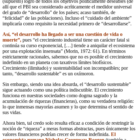
(supuesto) logro de todos los objetivos políticamente deseables (de
allí que el PBI sea considerado acríticamente el medidor universal
del grado de “desarrollo” de los países; acaso también, de
“felicidad” de las poblaciones). Incluso el “cuidado del ambiente”
implicaría como requisito la necesidad primero de “desarrollarse”.
Así, “el desarrollo ha llegado a ser una cuestión de vida o
muerte”,
pues “el crecimiento industrial tiene un carácter fatal si
continúa su curso exponencial, […] tiende a aniquilar el ecosistema
por una explotación insensata” (Morin, 1972: 61). En términos
estrictamente racionales, sabemos que no es posible el crecimiento
indefinido en un planeta con taxativos límites biofísicos.
Crecimiento (ilimitado) y sustentabilidad son incompatibles; por
tanto, “desarrollo sustentable” es un oxímoron.
Sin embargo, siendo una idea absurda, el “desarrollo sustentable”
sigue actuando como una política indiscutible. El crecimiento
funciona en nuestras sociedades como dogma sagrado y la
acumulación de riquezas (financieras), como su verdadera religión:
lo que inmensas mayorías asumen y lo que determina el sentido de
sus vidas.
Ahora bien, tal credo solo resulta eficaz a condición de restringir la
noción de “riqueza” a meras formas abstractas, pues únicamente los
valores financieros podrían crecer de forma indefinida.
El
economista rumano Nicholas Georgescu-Roegen
(también a