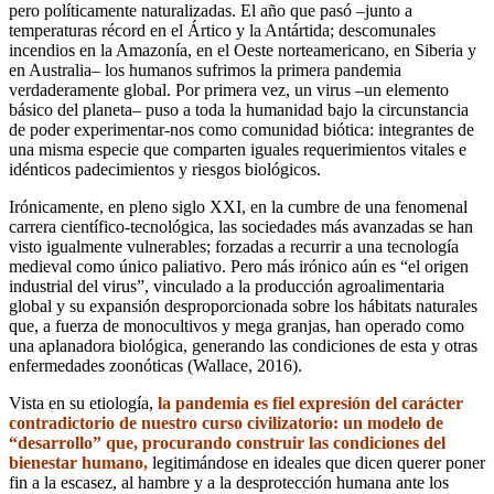
pero políticamente naturalizadas. El año que pasó –junto a
temperaturas récord en el Ártico y la Antártida; descomunales
incendios en la Amazonía, en el Oeste norteamericano, en Siberia y
en Australia– los humanos sufrimos la primera pandemia
verdaderamente global. Por primera vez, un virus –un elemento
básico del planeta– puso a toda la humanidad bajo la circunstancia
de poder experimentar-nos como comunidad biótica: integrantes de
una misma especie que comparten iguales requerimientos vitales e
idénticos padecimientos y riesgos biológicos.
Irónicamente, en pleno siglo XXI, en la cumbre de una fenomenal
carrera científico-tecnológica, las sociedades más avanzadas se han
visto igualmente vulnerables; forzadas a recurrir a una tecnología
medieval como único paliativo. Pero más irónico aún es “el origen
industrial del virus”, vinculado a la producción agroalimentaria
global y su expansión desproporcionada sobre los hábitats naturales
que, a fuerza de monocultivos y mega granjas, han operado como
una aplanadora biológica, generando las condiciones de esta y otras
enfermedades zoonóticas (Wallace, 2016).
Vista en su etiología,
la pandemia es fiel expresión del carácter
contradictorio de nuestro curso civilizatorio: un modelo de
“desarrollo” que, procurando construir las condiciones del
bienestar humano,
legitimándose en ideales que dicen querer poner
fin a la escasez, al hambre y a la desprotección humana ante los