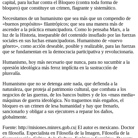
capital, para luchar contra el Bloqueo (contra toda forma de
bloqueo) que constituye un crimen, flagrante y sistemático.
Necesitamos de un humanismo que sea más que un compendio de
«buenos propósitos» filantrópicos; que sea una manera más de
ascender a la práctica emancipadora. Como lo pensaba Marx, a la
luz de la Historia, inseparable del contenido insuflado por las fuerzas
sociales en sus luchas emancipadoras. Humanismo de «nuevo
género», como acción deseable, posible y realizable, para las fuerzas
que se fundamentan en la democracia participativa y revolucionaria.
Humanismo, hoy más necesario que nunca, para no sucumbir a la
opresión ideológica más feroz implícita en la sustracción de
plusvalía.
Humanismo que no se detenga ante nada, que defienda a la
naturaleza, que proteja al patrimonio cultural, que combata a los
negocios de las guerras, de los bancos buitres y de los «mass media»
máquinas de guerra ideológica. No traguemos más engaños, el
bloqueo es un crimen de lesa humanidad y hay que frenarlo,
sancionarlo y obligar a sus ejecutores a reparar los daños,
globalmente.
Fuente: http://misiones.minrex.gob.cu| El autor es mexicano. Doctor
en filosofía. Especialista en Filosofía de la Imagen, Filosofía de la