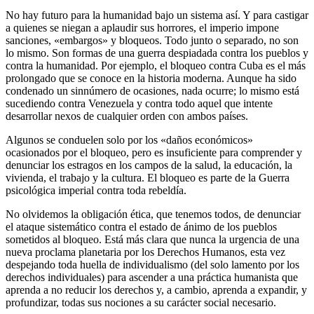
No hay futuro para la humanidad bajo un sistema así. Y para castigar
a quienes se niegan a aplaudir sus horrores, el imperio impone
sanciones, «embargos» y bloqueos. Todo junto o separado, no son
lo mismo. Son formas de una guerra despiadada contra los pueblos y
contra la humanidad. Por ejemplo, el bloqueo contra Cuba es el más
prolongado que se conoce en la historia moderna. Aunque ha sido
condenado un sinnúmero de ocasiones, nada ocurre; lo mismo está
sucediendo contra Venezuela y contra todo aquel que intente
desarrollar nexos de cualquier orden con ambos países.
Algunos se conduelen solo por los «daños económicos»
ocasionados por el bloqueo, pero es insuficiente para comprender y
denunciar los estragos en los campos de la salud, la educación, la
vivienda, el trabajo y la cultura. El bloqueo es parte de la Guerra
psicológica imperial contra toda rebeldía.
No olvidemos la obligación ética, que tenemos todos, de denunciar
el ataque sistemático contra el estado de ánimo de los pueblos
sometidos al bloqueo. Está más clara que nunca la urgencia de una
nueva proclama planetaria por los Derechos Humanos, esta vez
despejando toda huella de individualismo (del solo lamento por los
derechos individuales) para ascender a una práctica humanista que
aprenda a no reducir los derechos y, a cambio, aprenda a expandir, y
profundizar, todas sus nociones a su carácter social necesario.