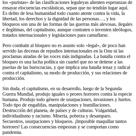
los «puristas» de las clasificaciones leguleyas alienten esperanzas de
ensayar elocuencias escolásticas, sepan que no tendrán lugar aquí.
Es delito de lesa humanidad todo cuanto atente contra la vida, la
libertad, los derechos y la dignidad de las personas…, y los
bloqueos son una de las formas de las guerras más alevosas, ilegales
e ilegítimas, del capitalismo, aunque contraten o inventen ideólogos,
tratados internacionales y legislaciones para camuflarse.
Pero combatir al bloqueo no es asunto solo «legal», de poco han
servido las decenas de repudios internacionales en la Onu ni las
proclamas airadas de las voces más indignadas. La batalla contra el
bloqueo es una lucha política sin cuartel que no se detiene a las
puertas de las burocracias, y que implica una batalla tenaz y radical
contra el capitalismo, su modo de producción, y sus relaciones de
producción.
Sin duda, el capitalismo, en su desarrollo, luego de la Segunda
Guerra Mundial, produjo iguales o peores horrores contra la especie
humana. Produjo todo género de usurpaciones, invasiones y hurtos.
Todo tipo de engañifas, manipulaciones y humillaciones.
Destrucción del planeta, de países y de culturas. Vulgaridad,
individualismo y racismo. Miseria, pobreza y desamparo.
Secuestros, usurpaciones y bloqueos. ¡Imposible maquillar tantos
horrores! Las consecuencias empeoran y se comportan como
pandemia.