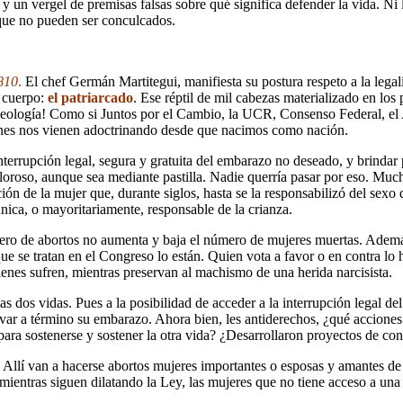
n vergel de premisas falsas sobre qué significa defender la vida. Ni la
que no pueden ser conculcados.
810
.
El chef Germán Martitegui, manifiesta su postura respeto a la legal
 cuerpo:
el patriarcado
. Ese réptil de mil cabezas materializado en los p
 ideología! Como si Juntos por el Cambio, la UCR, Consenso Federal, e
ienes nos vienen adoctrinando desde que nacimos como nación.
 interrupción legal, segura y gratuita del embarazo no deseado, y brinda
loroso, aunque sea mediante pastilla. Nadie querría pasar por eso. Muc
ión de la mujer que, durante siglos, hasta se la responsabilizó del sexo d
nica, o mayoritariamente, responsable de la crianza.
mero de abortos no aumenta y baja el número de mujeres muertas. Adem
e se tratan en el Congreso lo están. Quien vota a favor o en contra lo 
enes sufren, mientras preservan al machismo de una herida narcisista.
las dos vidas. Pues a la posibilidad de acceder a la interrupción legal 
llevar a término su embarazo. Ahora bien, les antiderechos, ¿qué accion
ara sostenerse y sostener la otra vida? ¿Desarrollaron proyectos de co
las. Allí van a hacerse abortos mujeres importantes o esposas y amantes d
mientras siguen dilatando la Ley, las mujeres que no tiene acceso a una