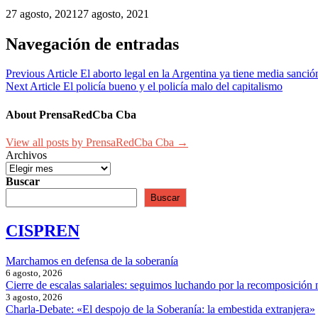
27 agosto, 2021
27 agosto, 2021
Navegación de entradas
Previous Article
El aborto legal en la Argentina ya tiene media sanció
Next Article
El policía bueno y el policía malo del capitalismo
About PrensaRedCba Cba
View all posts by PrensaRedCba Cba →
Archivos
Buscar
Buscar
CISPREN
Marchamos en defensa de la soberanía
6 agosto, 2026
Cierre de escalas salariales: seguimos luchando por la recomposición 
3 agosto, 2026
Charla-Debate: «El despojo de la Soberanía: la embestida extranjera»