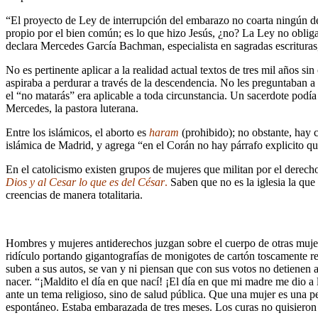
“El proyecto de Ley de interrupción del embarazo no coarta ningún der
propio por el bien común; es lo que hizo Jesús, ¿no? La Ley no obliga 
declara Mercedes García Bachman, especialista en sagradas escrituras, q
No es pertinente aplicar a la realidad actual textos de tres mil años s
aspiraba a perdurar a través de la descendencia. No les preguntaban a 
el “no matarás” era aplicable a toda circunstancia. Un sacerdote podí
Mercedes, la pastora luterana.
Entre los islámicos, el aborto es
haram
(prohibido); no obstante, hay 
islámica de Madrid, y agrega “en el Corán no hay párrafo explicito qu
En el catolicismo existen grupos de mujeres que militan por el derecho
Dios y al Cesar lo que es del César
.
Saben que no es la iglesia la que 
creencias de manera totalitaria.
Hombres y mujeres antiderechos juzgan sobre el cuerpo de otras mujere
ridículo portando gigantografías de monigotes de cartón toscamente r
suben a sus autos, se van y ni piensan que con sus votos no detienen a
nacer. “¡Maldito el día en que nací! ¡El día en que mi madre me dio a
ante un tema religioso, sino de salud pública. Que una mujer es una pe
espontáneo. Estaba embarazada de tres meses. Los curas no quisieron b