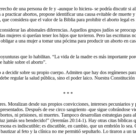
echo de una persona de fe y -aunque lo hiciera- se podría discutir si al
a practicar abortos, propone identificar una causa evitable de muerte y p
ue considera que el valor de la Biblia para prohibir el aborto legal es 
in considerar las abismales diferencias. Aquellos grupos judíos se preoc
las mujeres si querían tener los hijos que tuvieron. Pero las escritura
a obligar a una mujer a tomar una pócima para producir un aborto en ca
coyunturas que lo habilitan. “La vida de la madre es más importante po
e hable sobre el aborto”.
 a decidir sobre su propio cuerpo. Admiten que hay dos regímenes para re
debe regular la salud pública, sino el poder laico. Nuestra Constitución 
* * *
s. Moralizan desde sus propios convicciones, intereses pecuniarios y pre
epresentados. Después de ese circo sangriento -que sigue cobrándose vi
bortos, ni prisiones, ni muertes. Tampoco desarrollan estrategias para 
 luz jamás sea bendecido!” (Jeremías 20:14-1). Hay otras citas bíblicas
rsona es indiscutible; es discutible, en cambio, que un embrión lo sea. 
autizar al feto y la clínica no me permitió sepultarlo. Lo tiraron a un