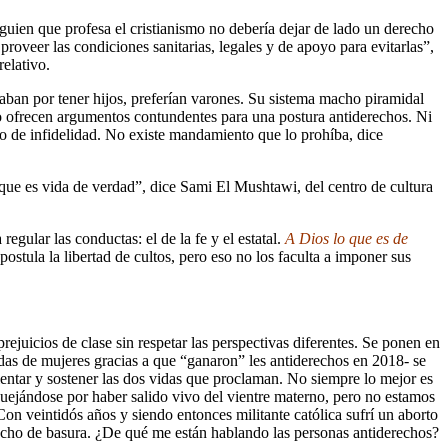
guien que profesa el cristianismo no debería dejar de lado un derecho
roveer las condiciones sanitarias, legales y de apoyo para evitarlas”,
relativo.
upaban por tener hijos, preferían varones. Su sistema macho piramidal
s no ofrecen argumentos contundentes para una postura antiderechos. Ni
so de infidelidad. No existe mandamiento que lo prohíba, dice
rque es vida de verdad”, dice Sami El Mushtawi, del centro de cultura
gular las conductas: el de la fe y el estatal.
A Dios lo que es de
postula la libertad de cultos, pero eso no los faculta a imponer sus
juicios de clase sin respetar las perspectivas diferentes. Se ponen en
das de mujeres gracias a que “ganaron” les antiderechos en 2018- se
alentar y sostener las dos vidas que proclaman. No siempre lo mejor es
 quejándose por haber salido vivo del vientre materno, pero no estamos
Con veintidós años y siendo entonces militante católica sufrí un aborto
 tacho de basura. ¿De qué me están hablando las personas antiderechos?