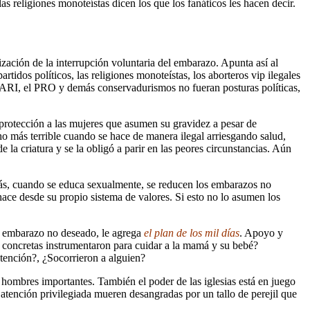
s religiones monoteístas dicen los que los fanáticos les hacen decir.
ización de la interrupción voluntaria del embarazo. Apunta así al
artidos políticos, las religiones monoteístas, los aborteros vip ilegales
l ARI, el PRO y demás conservadurismos no fueran posturas políticas,
r protección a las mujeres que asumen su gravidez a pesar de
ho más terrible cuando se hace de manera ilegal arriesgando salud,
e la criatura y se la obligó a parir en las peores circunstancias. Aún
ás, cuando se educa sexualmente, se reducen los embarazos no
hace desde su propio sistema de valores. Si esto no lo asumen los
del embarazo no deseado, le agrega
el plan de los mil días
. Apoyo y
es concretas instrumentaron para cuidar a la mamá y su bebé?
ntención?, ¿Socorrieron a alguien?
e hombres importantes. También el poder de las iglesias está en juego
 atención privilegiada mueren desangradas por un tallo de perejil que