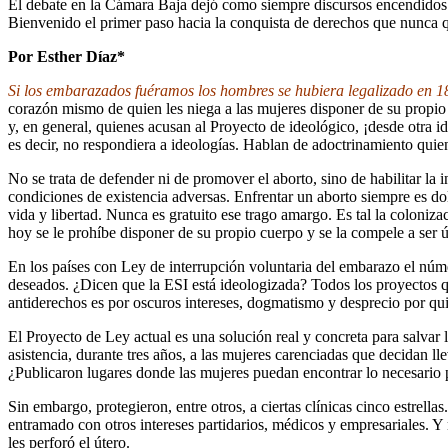
El debate en la Cámara Baja dejó como siempre discursos encendidos y u
Bienvenido el primer paso hacia la conquista de derechos que nunca 
Por Esther Díaz*
Si los embarazados fuéramos los hombres se hubiera legalizado en 1
corazón mismo de quien les niega a las mujeres disponer de su propio
y, en general, quienes acusan al Proyecto de ideológico, ¡desde otra
es decir, no respondiera a ideologías. Hablan de adoctrinamiento qu
No se trata de defender ni de promover el aborto, sino de habilitar la
condiciones de existencia adversas. Enfrentar un aborto siempre es do
vida y libertad. Nunca es gratuito ese trago amargo. Es tal la colonizac
hoy se le prohíbe disponer de su propio cuerpo y se la compele a ser ú
En los países con Ley de interrupción voluntaria del embarazo el nú
deseados. ¿Dicen que la ESI está ideologizada? Todos los proyectos qu
antiderechos es por oscuros intereses, dogmatismo y desprecio por qui
El Proyecto de Ley actual es una solución real y concreta para salvar 
asistencia, durante tres años, a las mujeres carenciadas que decidan 
¿Publicaron lugares donde las mujeres puedan encontrar lo necesario p
Sin embargo, protegieron, entre otros, a ciertas clínicas cinco estrel
entramado con otros intereses partidarios, médicos y empresariales. Y 
les perforó el útero.