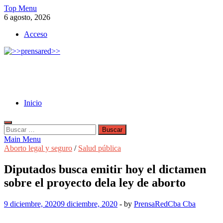
Skip
Top Menu
to
6 agosto, 2026
content
Acceso
>>prensared>>
LA AGENCIA DE NOTICIAS DEL CISPREN
Inicio
Buscar:
Main Menu
Aborto legal y seguro
/
Salud pública
Diputados busca emitir hoy el dictamen
sobre el proyecto dela ley de aborto
9 diciembre, 2020
9 diciembre, 2020
-
by
PrensaRedCba Cba