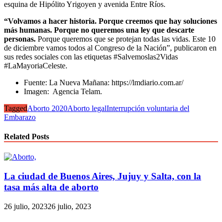
esquina de Hipólito Yrigoyen y avenida Entre Ríos.
“Volvamos a hacer historia. Porque creemos que hay soluciones
más humanas. Porque no queremos una ley que descarte
personas.
Porque queremos que se protejan todas las vidas. Este 10
de diciembre vamos todos al Congreso de la Nación”, publicaron en
sus redes sociales con las etiquetas #Salvemoslas2Vidas
#LaMayoriaCeleste.
Fuente: La Nueva Mañana: https://lmdiario.com.ar/
Imagen: Agencia Telam.
Tagged
Aborto 2020
Aborto legal
Interrupción voluntaria del
Embarazo
Related Posts
La ciudad de Buenos Aires, Jujuy y Salta, con la
tasa más alta de aborto
26 julio, 2023
26 julio, 2023