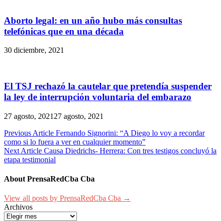
Aborto legal: en un año hubo más consultas
telefónicas que en una década
30 diciembre, 2021
El TSJ rechazó la cautelar que pretendía suspender
la ley de interrupción voluntaria del embarazo
27 agosto, 2021
27 agosto, 2021
Navegación
Previous Article
Fernando Signorini: “A Diego lo voy a recordar
como si lo fuera a ver en cualquier momento”
de
Next Article
Causa Diedrichs- Herrera: Con tres testigos concluyó la
entradas
etapa testimonial
About PrensaRedCba Cba
View all posts by PrensaRedCba Cba →
Archivos