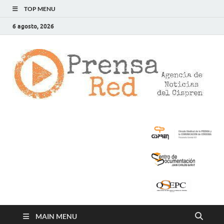
TOP MENU
6 agosto, 2026
>
LA
AG
DE
NOT
DE
CIS
MAIN MENU