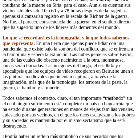
cotidiano de la muerte en Siria, para el caso. Aun si se cuentan sus
víctimas totales –de 10 a 60 y a 78 horas después de la tragedia–,
apenas si alcanzarían registro en la escala de Richter de la guerra.
No fue, al parecer, consecuencia de la guerra, en el sentido directo
que ha sugerido uno de los líderes más dementes del mundo.
Lo que se recordará es la iconografía, y lo que todos sabemos
que representa
. En una tierra que apenas puede lidiar con una
pandemia, que existe bajo la sombra del conflicto, que se enfrenta a
la hambruna y espera la extinción. Las nubes gemelas sobre Beirut,
una de las cuales dio obsceno nacimiento a la otra, monstruosa,
jamás serán borradas. Las imágenes del fuego, el estallido y el
apocalipsis que los equipos de video recogieron en Beirut se unen a
las pinturas medievales que intentan capturar, a través de la
imaginación, más que de la tecnología, los terrores de la peste, la
guerra, el hambre y la muerte.
Todos sabemos el contexto, claro, el tan importante “trasfondo” sin
el cual ningún sufrimiento está completo: un país en bancarrota que
ha estado durante generaciones en manos de viejas familias venales,
aplastado por sus vecinos, en el que los ricos esclavizan a los pobres
y su sociedad es mantenida por el mismo sectarismo que la está
destruyendo.
¿Podría haber un reflejo más simbólico de sus pecados que los