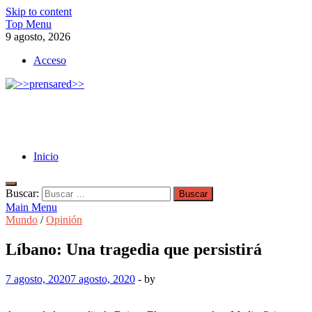
Skip to content
Top Menu
9 agosto, 2026
Acceso
>>prensared>>
LA AGENCIA DE NOTICIAS DEL CISPREN
Inicio
Buscar:
Main Menu
Mundo
/
Opinión
Líbano: Una tragedia que persistirá
7 agosto, 2020
7 agosto, 2020
-
by