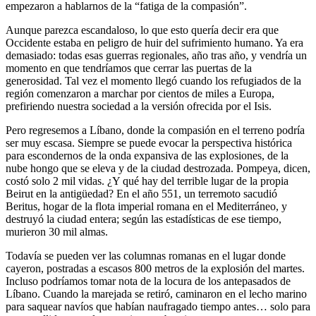
empezaron a hablarnos de la “fatiga de la compasión”.
Aunque parezca escandaloso, lo que esto quería decir era que
Occidente estaba en peligro de huir del sufrimiento humano. Ya era
demasiado: todas esas guerras regionales, año tras año, y vendría un
momento en que tendríamos que cerrar las puertas de la
generosidad. Tal vez el momento llegó cuando los refugiados de la
región comenzaron a marchar por cientos de miles a Europa,
prefiriendo nuestra sociedad a la versión ofrecida por el Isis.
Pero regresemos a Líbano, donde la compasión en el terreno podría
ser muy escasa. Siempre se puede evocar la perspectiva histórica
para escondernos de la onda expansiva de las explosiones, de la
nube hongo que se eleva y de la ciudad destrozada. Pompeya, dicen,
costó solo 2 mil vidas. ¿Y qué hay del terrible lugar de la propia
Beirut en la antigüedad? En el año 551, un terremoto sacudió
Beritus, hogar de la flota imperial romana en el Mediterráneo, y
destruyó la ciudad entera; según las estadísticas de ese tiempo,
murieron 30 mil almas.
Todavía se pueden ver las columnas romanas en el lugar donde
cayeron, postradas a escasos 800 metros de la explosión del martes.
Incluso podríamos tomar nota de la locura de los antepasados de
Líbano. Cuando la marejada se retiró, caminaron en el lecho marino
para saquear navíos que habían naufragado tiempo antes… solo para