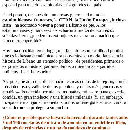
especial para una de las minorías más grandes del país.
En el pasado, después de numerosas guerras, el mundo –
estadunidenses, franceses, la OTAN, la Unión Europea, incluso
Irán
– ha acordado volver a poner a Líbano de pie. A los
estadunidenses y franceses los echaron a fuerza de bombazos
suicidas. Pero, ¿pueden los extranjeros restaurar una nación que
parece irrecuperable?
Hay una opacidad en el lugar, una falta de responsabilidad política
que es lo bastante endémica para convertirse en moda. Jamás en la
historia de Líbano un atentado político –de presidentes, primeros o
ex primeros ministros, parlamentarios o miembros de partidos
políticos– ha sido resuelto.
Así pues, he aquí una de las naciones más cultas de la región, con el
más talentoso y valiente de los pueblos –y de los más generosos y
amables–, bendecida por nieves, montañas, ruinas romanas, excelsa
comida, un gran intelecto y una historia milenaria. Y, sin embargo,
incapaz de manejar su moneda, suministrar energía eléctrica, curar a
sus enfermos o proteger a su pueblo.
¿Cómo es posible que se hayan almacenado durante tantos años
2 mil 700 toneladas de nitrato de amonio en un endeble edificio,
después de retirarlas de un navío moldavo de camino a