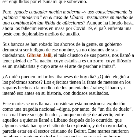
ser engullidos por el tsunami que sobrevino.
Pero,
¿puede cualquier nación moderna –y uso conscientemente la
palabra “moderno” en el caso de Líbano– restaurarse en medio de
una combinación tan fétida de aflicciones?
Aunque ha librado hasta
ahora los fallecimientos en masa por Covid-19, el país enfrenta una
peste con deplorables medios de auxilio.
Sus bancos se han robado los ahorros de la gente, su gobierno
demuestra ser indigno de ese nombre, ya no digamos de sus
ciudadanos.
Gibrán Jalil,
el más cáustico de sus poetas, nos llamó a
tener piedad de “la nación cuyo estadista es un zorro, cuyo filósofo
es un malabarista y cuyo arte es el arte de parchar e imitar”.
¿A quién pueden imitar los libaneses de hoy día? ¿Quién elegirá a
los próximos zorros?
Los ejércitos tienen la fama de meterse en los
zapatos hechos a la medida de los potentados árabes; Líbano ya
intentó eso antes en su historia, con dudosos resultados.
Este martes se nos llama a considerar esta monstruosa explosión
como una tragedia nacional –digna, por tanto, de “un día de duelo”,
sea cual fuere su significado–, aunque no dejé de advertir, entre
aquellos a quienes llamé a Líbano después de lo ocurrido, que
algunos señalaban que el sitio de la explosión, y del mayor daño,
parecía estar en el sector cristiano de Beirut. Este martes murieron
hombres y mujeres de todas las creencias, pero será un horror