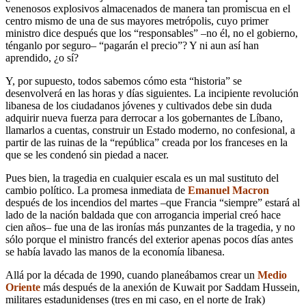
venenosos explosivos almacenados de manera tan promiscua en el
centro mismo de una de sus mayores metrópolis, cuyo primer
ministro dice después que los “responsables” –no él, no el gobierno,
ténganlo por seguro­– “pagarán el precio”? Y ni aun así han
aprendido, ¿o sí?
Y, por supuesto, todos sabemos cómo esta “historia” se
desenvolverá en las horas y días siguientes. La incipiente revolución
libanesa de los ciudadanos jóvenes y cultivados debe sin duda
adquirir nueva fuerza para derrocar a los gobernantes de Líbano,
llamarlos a cuentas, construir un Estado moderno, no confesional, a
partir de las ruinas de la “república” creada por los franceses en la
que se les condenó sin piedad a nacer.
Pues bien, la tragedia en cualquier escala es un mal sustituto del
cambio político. La promesa inmediata de
Emanuel Macron
después de los incendios del martes –que Francia “siempre” estará al
lado de la nación baldada que con arrogancia imperial creó hace
cien años– fue una de las ironías más punzantes de la tragedia, y no
sólo porque el ministro francés del exterior apenas pocos días antes
se había lavado las manos de la economía libanesa.
Allá por la década de 1990, cuando planeábamos crear un
Medio
Oriente
más después de la anexión de Kuwait por Saddam Hussein,
militares estadunidenses (tres en mi caso, en el norte de Irak)