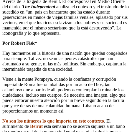
Acerca de la tragedia de Beirut. El corresponsal en Medio Oriente
del diario
The Independent
analiza el contexto y el trasfondo de lo
sucedido en “un país en bancarrota que ha estado durante
generaciones en manos de viejas familias venales, aplastado por sus
vecinos, en el que los ricos esclavizan a los pobres y su sociedad es
mantenida por el mismo sectarismo que la está destruyendo”. La
iconografía y lo que representa.
Por Robert Fisk*
Hay momentos en la historia de una nación que quedan congelados
para siempre. Tal vez no sean las peores catástrofes que han
abrumado a su gente, ni las más políticas. Sin embargo, capturan la
interminable tragedia de una sociedad.
Viene a la mente Pompeya, cuando la confianza y corrupción
imperial de Roma fueron abatidas por un acto de Dios, tan
calamitoso que a partir de allí podemos contemplar la ruina de los
ciudadanos, incluso sus cuerpos. Se necesita una imagen, algo que
pueda enfocar nuestra atención por un breve segundo en la locura
que yace detrás de una calamidad humana. Líbano acaba de
proporcionarnos un momento así.
No son los números lo que importa en este contexto
. El
sufrimiento de
Beirut
esta semana no se acerca siquiera a un baño
de sangre casual de la guerra civil en el país, ni al salvajismo casi