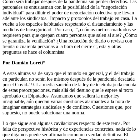
Cómo será trabajar después de la pandemia sin perder derechos. Las
patronales se entusiasman con la posibilidad de la “negociación
individual” para diluir el poder de negociación colectiva que llevan
adelante los sindicatos. Impacto y protocolos del trabajo en casa. La
vuelta a los espacios habituales respetando el distanciamiento y las
medidas de bioseguridad. Por caso, “¿cuántos metros cuadrados se
requieren para que quepan cuatro personas que salen al aire? ¿Cómo
se garantiza la ventilación? ¿Una redacción de diario o revista con
treinta o cuarenta personas a la hora del cierre?”, esta y otras
preguntas se hace el columnista.
Por Damián Loreti*
A estas alturas va de suyo que el mundo en general, y el del trabajo
en particular, no serán los mismos después de la pandemia desatada
por el Covid-19. La media sanción de la ley de teletrabajo da cuenta
de estas preocupaciones, más allá del destino que le espere al texto
aprobado en Diputados. Asumamos que saliera la mejor ley
imaginable, aún quedan varias cuestiones alarmantes a la hora de
imaginar estrategias sindicales y de conflicto. Cuestiones que, por
supuesto, no puede solucionar una norma.
Lo que sigue son algunas cavilaciones respecto de este tema. Por
falta de perspectiva histórica y de experiencias concretas, nada de lo
que digamos puede ser afirmado como una verdad definitiva. El