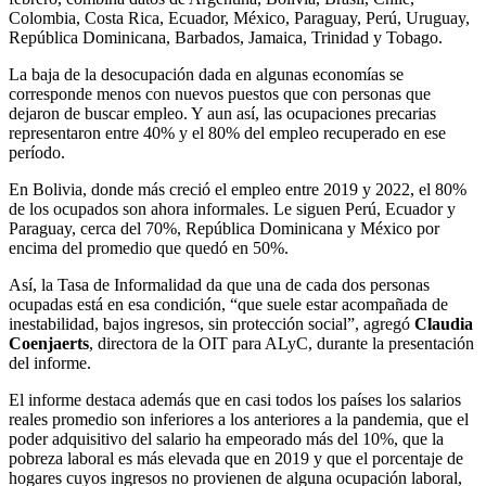
Colombia, Costa Rica, Ecuador, México, Paraguay, Perú, Uruguay,
República Dominicana, Barbados, Jamaica, Trinidad y Tobago.
La baja de la desocupación dada en algunas economías se
corresponde menos con nuevos puestos que con personas que
dejaron de buscar empleo. Y aun así, las ocupaciones precarias
representaron entre 40% y el 80% del empleo recuperado en ese
período.
En Bolivia, donde más creció el empleo entre 2019 y 2022, el 80%
de los ocupados son ahora informales. Le siguen Perú, Ecuador y
Paraguay, cerca del 70%, República Dominicana y México por
encima del promedio que quedó en 50%.
Así, la Tasa de Informalidad da que una de cada dos personas
ocupadas está en esa condición, “que suele estar acompañada de
inestabilidad, bajos ingresos, sin protección social”, agregó
Claudia
Coenjaerts
, directora de la OIT para ALyC, durante la presentación
del informe.
El informe destaca además que en casi todos los países los salarios
reales promedio son inferiores a los anteriores a la pandemia, que el
poder adquisitivo del salario ha empeorado más del 10%, que la
pobreza laboral es más elevada que en 2019 y que el porcentaje de
hogares cuyos ingresos no provienen de alguna ocupación laboral,