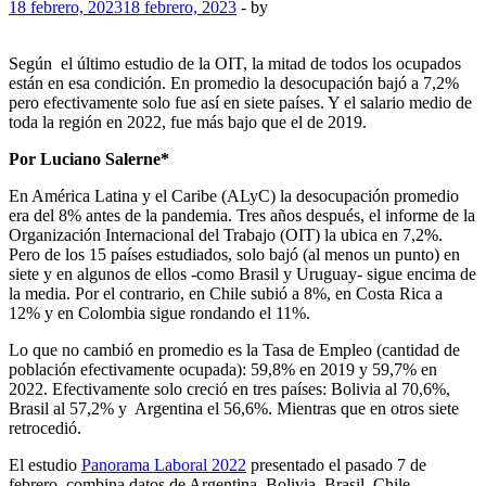
18 febrero, 2023
18 febrero, 2023
-
by
Según el último estudio de la OIT, la mitad de todos los ocupados
están en esa condición. En promedio la desocupación bajó a 7,2%
pero efectivamente solo fue así en siete países. Y el salario medio de
toda la región en 2022, fue más bajo que el de 2019.
Por Luciano Salerne*
En América Latina y el Caribe (ALyC) la desocupación promedio
era del 8% antes de la pandemia. Tres años después, el informe de la
Organización Internacional del Trabajo (OIT) la ubica en 7,2%.
Pero de los 15 países estudiados, solo bajó (al menos un punto) en
siete y en algunos de ellos -como Brasil y Uruguay- sigue encima de
la media. Por el contrario, en Chile subió a 8%, en Costa Rica a
12% y en Colombia sigue rondando el 11%.
Lo que no cambió en promedio es la Tasa de Empleo (cantidad de
población efectivamente ocupada): 59,8% en 2019 y 59,7% en
2022. Efectivamente solo creció en tres países: Bolivia al 70,6%,
Brasil al 57,2% y Argentina el 56,6%. Mientras que en otros siete
retrocedió.
El estudio
Panorama Laboral 2022
presentado el pasado 7 de
febrero, combina datos de Argentina, Bolivia, Brasil, Chile,