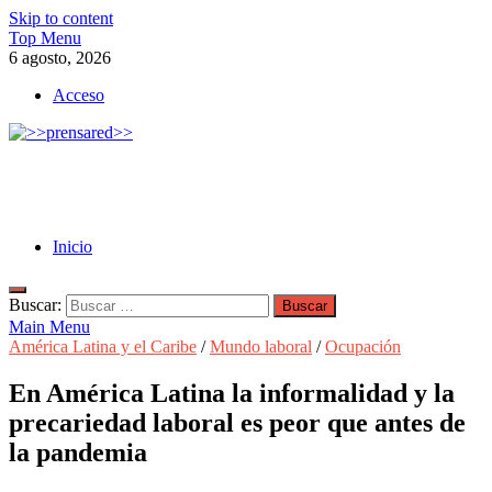
Skip to content
Top Menu
6 agosto, 2026
Acceso
>>prensared>>
LA AGENCIA DE NOTICIAS DEL CISPREN
Inicio
Buscar:
Main Menu
América Latina y el Caribe
/
Mundo laboral
/
Ocupación
En América Latina la informalidad y la
precariedad laboral es peor que antes de
la pandemia