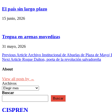
El país sin largo plazo
15 junio, 2026
Tregua en arenas movedizas
31 mayo, 2026
Navegación
Previous Article
Archivo Institucional de Abuelas de Plaza de Mayo|
Next Article
Roque Dalton, poeta de la revolución salvadoreña
de
entradas
About
View all posts by →
Archivos
Buscar
Buscar
CISPREN