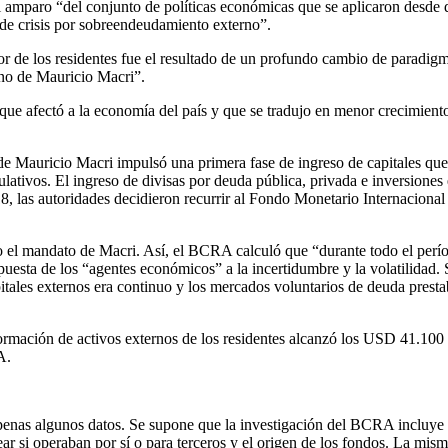
l amparo “del conjunto de políticas económicas que se aplicaron desde d
 de crisis por sobreendeudamiento externo”.
or de los residentes fue el resultado de un profundo cambio de paradig
rno de Mauricio Macri”.
ue afectó a la economía del país y que se tradujo en menor crecimiento
de Mauricio Macri impulsó una primera fase de ingreso de capitales qu
culativos. El ingreso de divisas por deuda pública, privada e inversion
 2018, las autoridades decidieron recurrir al Fondo Monetario Internac
el mandato de Macri. Así, el BCRA calculó que “durante todo el período
puesta de los “agentes económicos” a la incertidumbre y la volatilidad
tales externos era continuo y los mercados voluntarios de deuda prestab
ormación de activos externos de los residentes alcanzó los USD 41.100 mi
A.
penas algunos datos. Se supone que la investigación del BCRA incluye 
ear si operaban por sí o para terceros y el origen de los fondos. La mi