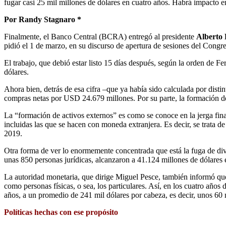
fugar casi 25 mil millones de dólares en cuatro años. Habrá impacto en
Por Randy Stagnaro *
Finalmente, el Banco Central (BCRA) entregó al presidente
Alberto
pidió el 1 de marzo, en su discurso de apertura de sesiones del Congr
El trabajo, que debió estar listo 15 días después, según la orden de 
dólares.
Ahora bien, detrás de esa cifra –que ya había sido calculada por dist
compras netas por USD 24.679 millones. Por su parte, la formación d
La “formación de activos externos” es como se conoce en la jerga finan
incluidas las que se hacen con moneda extranjera. Es decir, se trata d
2019.
Otra forma de ver lo enormemente concentrada que está la fuga de div
unas 850 personas jurídicas, alcanzaron a 41.124 millones de dólares 
La autoridad monetaria, que dirige Miguel Pesce, también informó que 
como personas físicas, o sea, los particulares. Así, en los cuatro añ
años, a un promedio de 241 mil dólares por cabeza, es decir, unos 60 
Políticas hechas con ese propósito