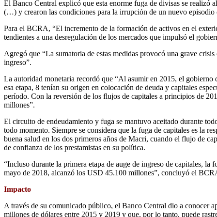
El Banco Central explicó que esta enorme fuga de divisas se realizó a
(…) y crearon las condiciones para la irrupción de un nuevo episodio
Para el BCRA, “El incremento de la formación de activos en el exteri
tendientes a una desregulación de los mercados que impulsó el gobie
Agregó que “La sumatoria de estas medidas provocó una grave crisis q
ingreso”.
La autoridad monetaria recordó que “Al asumir en 2015, el gobierno 
esa etapa, 8 tenían su origen en colocación de deuda y capitales espe
período. Con la reversión de los flujos de capitales a principios de
millones”.
El circuito de endeudamiento y fuga se mantuvo aceitado durante todo 
todo momento. Siempre se considera que la fuga de capitales es la res
buena salud en los dos primeros años de Macri, cuando el flujo de capi
de confianza de los prestamistas en su política.
“Incluso durante la primera etapa de auge de ingreso de capitales, la f
mayo de 2018, alcanzó los USD 45.100 millones”, concluyó el BCR
Impacto
A través de su comunicado público, el Banco Central dio a conocer a
millones de dólares entre 2015 y 2019 y que, por lo tanto, puede rastr