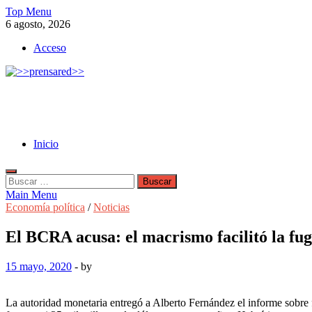
Skip
Top Menu
to
6 agosto, 2026
content
Acceso
>>prensared>>
LA AGENCIA DE NOTICIAS DEL CISPREN
Inicio
Buscar:
Main Menu
Economía política
/
Noticias
El BCRA acusa: el macrismo facilitó la fug
15 mayo, 2020
-
by
La autoridad monetaria entregó a Alberto Fernández el informe sobre 