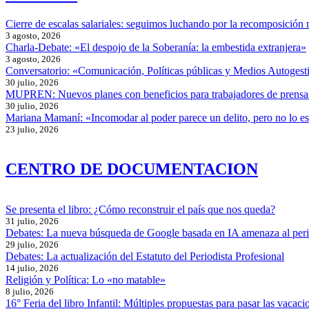
Cierre de escalas salariales: seguimos luchando por la recomposición 
3 agosto, 2026
Charla-Debate: «El despojo de la Soberanía: la embestida extranjera»
3 agosto, 2026
Conversatorio: «Comunicación, Políticas públicas y Medios Autogesti
30 julio, 2026
MUPREN: Nuevos planes con beneficios para trabajadores de prensa
30 julio, 2026
Mariana Mamaní: «Incomodar al poder parece un delito, pero no lo e
23 julio, 2026
CENTRO DE DOCUMENTACION
Se presenta el libro: ¿Cómo reconstruir el país que nos queda?
31 julio, 2026
Debates: La nueva búsqueda de Google basada en IA amenaza al per
29 julio, 2026
Debates: La actualización del Estatuto del Periodista Profesional
14 julio, 2026
Religión y Política: Lo «no matable»
8 julio, 2026
16° Feria del libro Infantil: Múltiples propuestas para pasar las vacaci