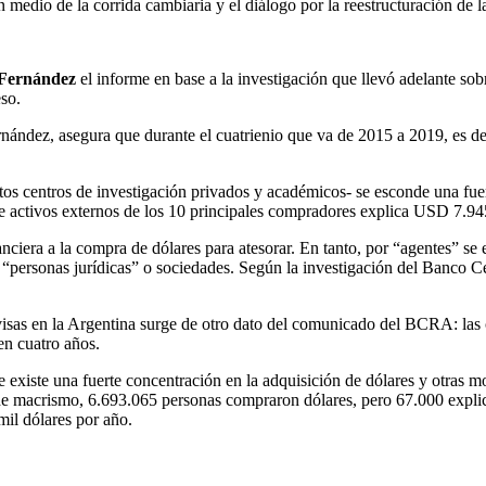
 medio de la corrida cambiaria y el diálogo por la reestructuración de l
 Fernández
el informe en base a la investigación que llevó adelante so
eso.
Fernández, asegura que durante el cuatrienio que va de 2015 a 2019, es d
intos centros de investigación privados y académicos- se esconde una fu
e activos externos de los 10 principales compradores explica USD 7.9
ciera a la compra de dólares para atesorar. En tanto, por “agentes” se e
e “personas jurídicas” o sociedades. Según la investigación del Banco Ce
isas en la Argentina surge de otro dato del comunicado del BCRA: las c
en cuatro años.
existe una fuerte concentración en la adquisición de dólares y otras m
os de macrismo, 6.693.065 personas compraron dólares, pero 67.000 expli
mil dólares por año.