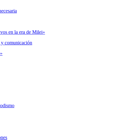
necesaria
vos en la era de Milei»
 y comunicación
s»
iodismo
ones