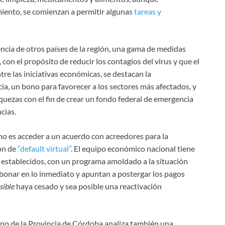
iento, se comienzan a permitir algunas
tareas y
encia de otros países de la región, una gama de medidas
on el propósito de reducir los contagios del virus y que el
e las iniciativas económicas, se destacan la
a, un bono para favorecer a los sectores más afectados, y
iquezas con el fin de crear un fondo federal de emergencia
cias.
no es acceder a un acuerdo con acreedores para la
ión de
“default virtual”
. El equipo económico nacional tiene
 establecidos, con un programa amoldado a la situación
abonar en lo inmediato y apuntan a postergar los pagos
sible
haya cesado y sea posible una reactivación
erno de la Provincia de Córdoba analiza también una