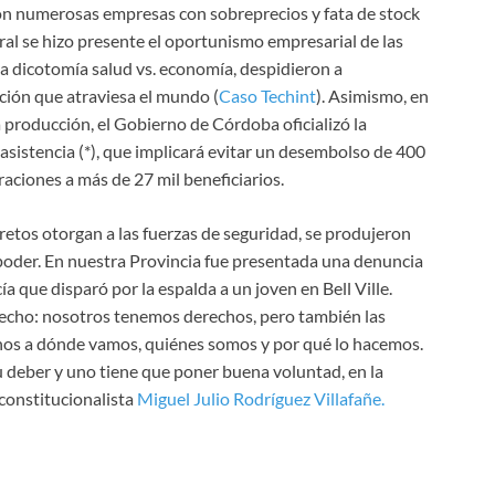
aron numerosas empresas con sobreprecios y fata de stock
ral se hizo presente el oportunismo empresarial de las
sa dicotomía salud vs. economía, despidieron a
ación que atraviesa el mundo (
Caso Techint
). Asimismo, en
la producción, el Gobierno de Córdoba oficializó la
sistencia (*), que implicará evitar un desembolso de 400
raciones a más de 27 mil beneficiarios.
ecretos otorgan a las fuerzas de seguridad, se produjeron
 poder. En nuestra Provincia fue presentada una denuncia
a que disparó por la espalda a un joven en Bell Ville.
echo: nosotros tenemos derechos, pero también las
nos a dónde vamos, quiénes somos y por qué lo hacemos.
 deber y uno tiene que poner buena voluntad, en la
constitucionalista
Miguel Julio Rodríguez Villafañe.