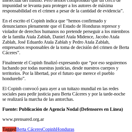
intelectual del mismo. Pero hemos comprobado que un cerco de
impunidad se levanta para proteger a los autores de máxima
responsabilidad en el crimen a pesar de la cantidad de evidencia”.
En el escrito el Copinh indica que “hemos confirmado y
denunciamos plenamente que el Estado de Honduras represor y
violador de derechos humanos no pretende perseguir a los miembros
de la familia Atala Zablah, Daniel Atala Midence, Jacobo Atala
Zablah, José Eduardo Atala Zablah y Pedro Atala Zablah,
empresarios responsables de la toma de decisión del crimen de Berta
Cáceres”.
Finalmente el Copinh finalizó expresando que “por eso seguiremos
luchando por todas nuestras justicias, desde nuestros cuerpos y
territorios. Por la libertad, por el futuro que merece el pueblo
hondureño”.
El Copinh convocó para ayer a un tuitazo mundial en las redes
sociales para pedir justicia para Berta Cáceres y por la tarde-noche
se realizará la marcha de las antorchas.
Fuente: Publicación de Agencia Nodal (Defensores en Línea)
www.prensared.org.ar
Tagged
Berta Cáceres
Copinh
Honduras