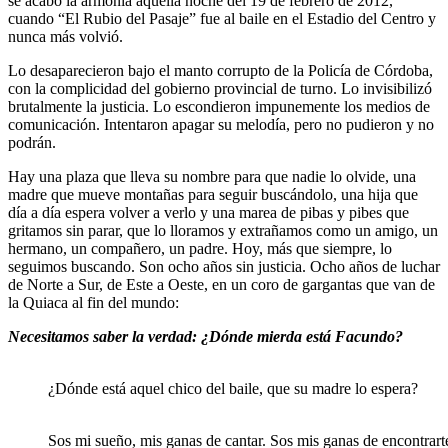
se acabó la armonía aquella noche del 19 de febrero de 2012,
cuando “El Rubio del Pasaje” fue al baile en el Estadio del Centro y
nunca más volvió.
Lo desaparecieron bajo el manto corrupto de la Policía de Córdoba,
con la complicidad del gobierno provincial de turno. Lo invisibilizó
brutalmente la justicia. Lo escondieron impunemente los medios de
comunicación. Intentaron apagar su melodía, pero no pudieron y no
podrán.
Hay una plaza que lleva su nombre para que nadie lo olvide, una
madre que mueve montañas para seguir buscándolo, una hija que
día a día espera volver a verlo y una marea de pibas y pibes que
gritamos sin parar, que lo lloramos y extrañamos como un amigo, un
hermano, un compañero, un padre. Hoy, más que siempre, lo
seguimos buscando. Son ocho años sin justicia. Ocho años de luchar
de Norte a Sur, de Este a Oeste, en un coro de gargantas que van de
la Quiaca al fin del mundo:
Necesitamos saber la verdad: ¿Dónde mierda está Facundo?
¿Dónde está aquel chico del baile, que su madre lo espera?
Sos mi sueño, mis ganas de cantar. Sos mis ganas de encontrart