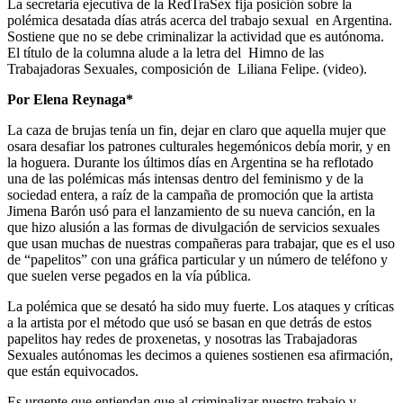
La secretaria ejecutiva de la RedTraSex fija posición sobre la
polémica desatada días atrás acerca del trabajo sexual en Argentina.
Sostiene que no se debe criminalizar la actividad que es autónoma.
El título de la columna alude a la letra del Himno de las
Trabajadoras Sexuales, composición de Liliana Felipe. (video).
Por Elena Reynaga*
La caza de brujas tenía un fin, dejar
en claro que aquella mujer que
osara desafiar los patrones culturales hegemónicos debía morir, y en
la hoguera. Durante los últimos días en Argentina se ha reflotado
una de las polémicas más intensas dentro del feminismo y de la
sociedad entera, a raíz de la campaña de promoción que la artista
Jimena Barón usó para el lanzamiento de su nueva canción, en la
que hizo alusión a las formas de divulgación de servicios sexuales
que usan muchas de nuestras compañeras para trabajar, que es el uso
de “papelitos” con una gráfica particular y un número de teléfono y
que suelen verse pegados en la vía pública.
La polémica que se desató ha sido muy fuerte. Los ataques y críticas
a la artista por el método que usó se basan en que detrás de estos
papelitos hay redes de proxenetas, y nosotras las Trabajadoras
Sexuales autónomas les decimos a quienes sostienen esa afirmación,
que están equivocados.
Es urgente que entiendan que al criminalizar nuestro trabajo y