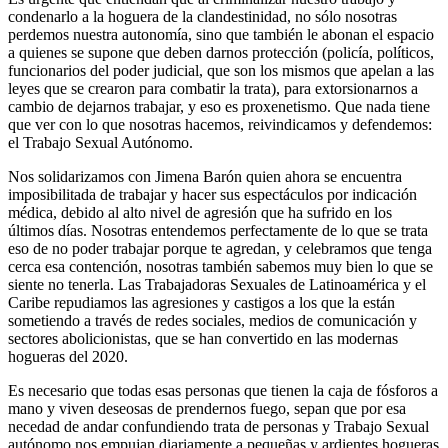
condenarlo a la hoguera de la clandestinidad, no sólo nosotras
perdemos nuestra autonomía, sino que también le abonan el espacio
a quienes se supone que deben darnos protección (policía, políticos,
funcionarios del poder judicial, que son los mismos que apelan a las
leyes que se crearon para combatir la trata), para extorsionarnos a
cambio de dejarnos trabajar, y eso es proxenetismo. Que nada tiene
que ver con lo que nosotras hacemos, reivindicamos y defendemos:
el Trabajo Sexual Autónomo.
Nos solidarizamos con Jimena Barón quien ahora se encuentra
imposibilitada de trabajar y hacer sus espectáculos por indicación
médica, debido al alto nivel de agresión que ha sufrido en los
últimos días. Nosotras entendemos perfectamente de lo que se trata
eso de no poder trabajar porque te agredan, y celebramos que tenga
cerca esa contención, nosotras también sabemos muy bien lo que se
siente no tenerla. Las Trabajadoras Sexuales de Latinoamérica y el
Caribe repudiamos las agresiones y castigos a los que la están
sometiendo a través de redes sociales, medios de comunicación y
sectores abolicionistas, que se han convertido en las modernas
hogueras del 2020.
Es necesario que todas esas personas que tienen la caja de fósforos a
mano y viven deseosas de prendernos fuego, sepan que por esa
necedad de andar confundiendo trata de personas y Trabajo Sexual
autónomo nos empujan diariamente a pequeñas y ardientes hogueras