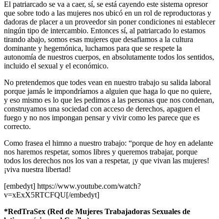
El patriarcado se va a caer, sí, se está cayendo este sistema opresor
que sobre todo a las mujeres nos ubicó en un rol de reproductoras y
dadoras de placer a un proveedor sin poner condiciones ni establecer
ningún tipo de intercambio. Entonces sí, al patriarcado lo estamos
tirando abajo, somos esas mujeres que desafiamos a la cultura
dominante y hegemónica, luchamos para que se respete la
autonomía de nuestros cuerpos, en absolutamente todos los sentidos,
incluido el sexual y el económico.
No pretendemos que todes vean en nuestro trabajo su salida laboral
porque jamás le impondríamos a alguien que haga lo que no quiere,
y eso mismo es lo que les pedimos a las personas que nos condenan,
construyamos una sociedad con acceso de derechos, apaguen el
fuego y no nos impongan pensar y vivir como les parece que es
correcto.
Como frasea el himno a nuestro trabajo: “porque de hoy en adelante
nos haremos respetar, somos libres y queremos trabajar, porque
todos los derechos nos los van a respetar, ¡y que vivan las mujeres!
¡viva nuestra libertad!
[embedyt] https://www.youtube.com/watch?
v=xExX5RTCFQU[/embedyt]
*RedTraSex (Red de Mujeres Trabajadoras Sexuales de