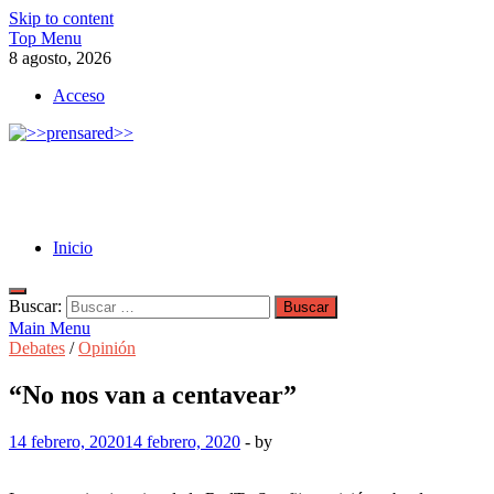
Skip to content
Top Menu
8 agosto, 2026
Acceso
>>prensared>>
LA AGENCIA DE NOTICIAS DEL CISPREN
Inicio
Buscar:
Main Menu
Debates
/
Opinión
“No nos van a centavear”
14 febrero, 2020
14 febrero, 2020
-
by