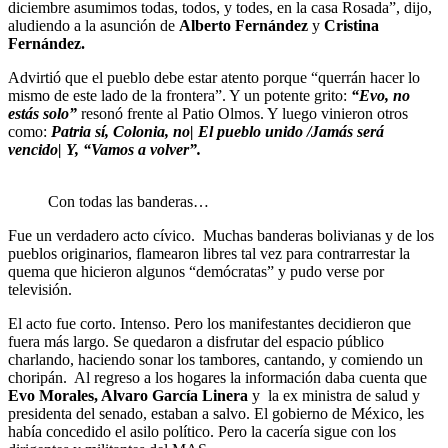
diciembre asumimos todas, todos, y todes, en la casa Rosada”, dijo,
aludiendo a la asunción de
Alberto Fernández
y
Cristina
Fernández.
Advirtió que el pueblo debe estar atento porque “querrán hacer lo
mismo de este lado de la frontera”. Y un potente grito:
“Evo, no
estás solo”
resonó frente al Patio Olmos. Y luego vinieron otros
como:
Patria sí, Colonia, no| El pueblo unido /Jamás será
vencido| Y, “Vamos a volver”.
Con todas las banderas…
Fue un verdadero acto cívico. Muchas banderas bolivianas y de los
pueblos originarios, flamearon libres tal vez para contrarrestar la
quema que hicieron algunos “demócratas” y pudo verse por
televisión.
El acto fue corto. Intenso. Pero los manifestantes decidieron que
fuera más largo. Se quedaron a disfrutar del espacio público
charlando, haciendo sonar los tambores, cantando, y comiendo un
choripán. Al regreso a los hogares la información daba cuenta que
Evo Morales,
Alvaro García Linera
y la ex ministra de salud y
presidenta del senado, estaban a salvo. El gobierno de México, les
había concedido el asilo político. Pero la cacería sigue con los