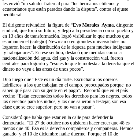
les envió “un saludo fraternal para “los hermanos chilenos y
ecuatorianos que están parados dando la disputa”, contra el ajuste
neoliberal.
El dirigente reivindicó la figura de “
Evo Morales
Ayma
, dirigente
sindical, que forjó su futuro, y llegó a la presidencia con su pueblo y
en 13 años de transformación, logró visibilizar lo que muchos que
estudian en el (colegio) Newman o en grandes universidades no
lograron hacer: la distribución de la riqueza para muchos indígenas
y trabajadores”. En ese sentido, destacó que medidas como la
nacionalización del agua, del gas y la construcción vial, fueron
centrales para lograrlo y “eso es lo que le molesta a la derecha que el
dinero no vaya a las arcas de unos pocos”.
Dijo luego que “Este es un día triste. Escuchar a los obreros
ladrilleros, a los que trabajan en el campo, preocupados porque no
saben qué pasa con su gente en el pago”. Recordó que en el país
vecino “Están cercenados todos los derechos para los negros, todos
los derechos para los indios, y los que salieron a festejar, son esa
clase que se cree superior; pero no van a pasar”.
Consideró que había que estar en la calle para defender la
democracia. “El 27 de octubre nos quisieron hacer creer que 48 es
menos que 40. Esa es la derecha compañeros y compañeras. Hemos
ganado y el 10 de diciembre nadie duerme. Porque el 10 de