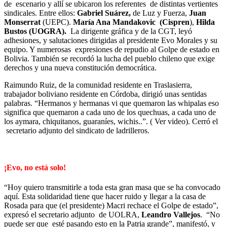
de escenario y allí se ubicaron los referentes de distintas vertientes
sindicales. Entre ellos:
Gabriel Suárez,
de Luz y Fuerza,
Juan
Monserrat
(UEPC).
María Ana Mandakovic (Cispren
),
Hilda
Bustos (UOGRA).
La dirigente gráfica y de la CGT, leyó
adhesiones, y salutaciones dirigidas al presidente Evo Morales y su
equipo. Y numerosas expresiones de repudio al Golpe de estado en
Bolivia. También se recordó la lucha del pueblo chileno que exige
derechos y una nueva constitución democrática.
Raimundo Ruiz, de la comunidad residente en Traslasierra,
trabajador boliviano residente en Córdoba, dirigió unas sentidas
palabras. “Hermanos y hermanas vi que quemaron las whipalas eso
significa que quemaron a cada uno de los quechuas, a cada uno de
los aymara, chiquitanos, guaraníes, wichis..”. ( Ver video). Cerró el
secretario adjunto del sindicato de ladrilleros.
¡Evo, no está solo!
“Hoy quiero transmitirle a toda esta gran masa que se ha convocado
aquí. Esta solidaridad tiene que hacer ruido y llegar a la casa de
Rosada para que (el presidente) Macri rechace el Golpe de estado”,
expresó el secretario adjunto de UOLRA,
Leandro Vallejos
. “No
puede ser que esté pasando esto en la Patria grande”, manifestó, y