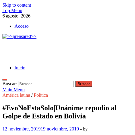
Skip to content
Top Menu
6 agosto, 2026
Acceso
>>prensared>>
LA AGENCIA DE NOTICIAS DEL CISPREN
Inicio
Buscar:
Main Menu
América latina
/
Política
#EvoNoEstaSolo|Unánime repudio al
Golpe de Estado en Bolivia
12 noviembre, 2019
19 noviembre, 2019
-
by