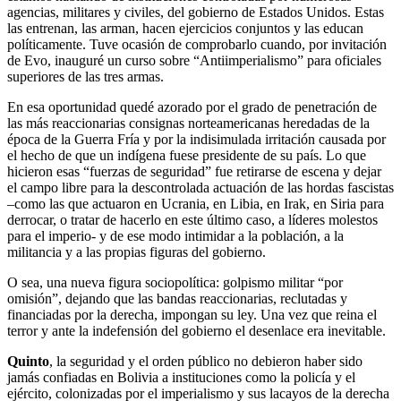
agencias, militares y civiles, del gobierno de Estados Unidos. Estas
las entrenan, las arman, hacen ejercicios conjuntos y las educan
políticamente. Tuve ocasión de comprobarlo cuando, por invitación
de Evo, inauguré un curso sobre “Antiimperialismo” para oficiales
superiores de las tres armas.
En esa oportunidad quedé azorado por el grado de penetración de
las más reaccionarias consignas norteamericanas heredadas de la
época de la Guerra Fría y por la indisimulada irritación causada por
el hecho de que un indígena fuese presidente de su país. Lo que
hicieron esas “fuerzas de seguridad” fue retirarse de escena y dejar
el campo libre para la descontrolada actuación de las hordas fascistas
–como las que actuaron en Ucrania, en Libia, en Irak, en Siria para
derrocar, o tratar de hacerlo en este último caso, a líderes molestos
para el imperio- y de ese modo intimidar a la población, a la
militancia y a las propias figuras del gobierno.
O sea, una nueva figura sociopolítica: golpismo militar “por
omisión”, dejando que las bandas reaccionarias, reclutadas y
financiadas por la derecha, impongan su ley. Una vez que reina el
terror y ante la indefensión del gobierno el desenlace era inevitable.
Quinto
, la seguridad y el orden público no debieron haber sido
jamás confiadas en Bolivia a instituciones como la policía y el
ejército, colonizadas por el imperialismo y sus lacayos de la derecha