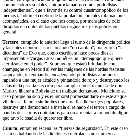
comunicadores sociales, autoproclamados como “periodistas
independientes”, que a favor de su control cuasimonopólico de los
medios taladran el cerebro de la población con tales difamaciones,
acompañadas, en el caso que nos ocupa, por mensajes de odio
dirigidos en contra de los pueblos originarios y los pobres en
general.
Tercero
, cumplido lo anterior llega el turno de la dirigencia política
y las elites económicas reclamando “un cambio”, poner fin a “la
dictadura” de Evo que, como escribiera hace pocos días el
impresentable Vargas Llosa, aquél es un “demagogo que quiere
eternizarse en el poder”. Supongo que estará brindando con
champagne en Madrid al ver las imágenes de las hordas fascistas
saqueando, incendiando, encadenando periodistas a un poste,
rapando a una mujer alcalde y pintándola de rojo y destruyendo las
actas de la pasada elección para cumplir con el mandato de don
Mario y liberar a Bolivia de un maligno demagogo. Menciono su
caso porque ha sido y es el inmoral portaestandarte de este ataque
vil, de esta felonía sin límites que crucifica liderazgos populares,
destruye una democracia e instala el reinado del terror a cargo de
bandas de sicarios contratados para escarmentar a un pueblo digno
que tuvo la osadía de querer ser libre.
Cuarto:
entran en escena las “fuerzas de seguridad”. En este caso
estamos hablando de instituciones controladas por numerosas