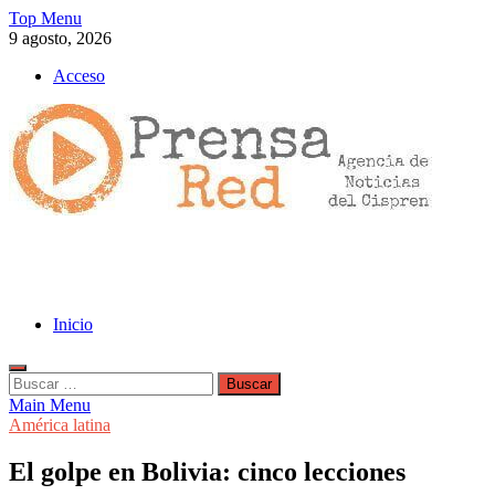
Skip
Top Menu
to
9 agosto, 2026
content
Acceso
>>prensared>>
LA AGENCIA DE NOTICIAS DEL CISPREN
Inicio
Buscar:
Main Menu
América latina
El golpe en Bolivia: cinco lecciones