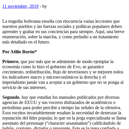
11 noviembre, 2019
-
by
La tragedia boliviana enseña con elocuencia varias lecciones que
nuestros pueblos y las fuerzas sociales y políticas populares deben
aprender y grabar en sus conciencias para siempre. Aquí, una breve
enumeración, sobre la marcha, y como preludio a un tratamiento
más detallado en el futuro.
Por Atilio Borón*
Primero
, que por más que se administre de modo ejemplar la
economía como lo hizo el gobierno de Evo, se garantice
crecimiento, redistribución, flujo de inversiones y se mejoren todos
los indicadores macro y microeconómicos la derecha y el
imperialismo jamás van a aceptar a un gobierno que no se ponga al
servicio de sus intereses.
Segundo
, hay que estudiar los manuales publicados por diversas
agencias de EEUU y sus voceros disfrazados de académicos o
periodistas para poder percibir a tiempo las señales de la ofensiva.
Esos escritos invariablemente resaltan la necesidad de destrozar la
reputación del líder popular, lo que en la jerga especializada se llama
asesinato del personaje (“character assasination”) calificándolo de
ladrón, corrupto, dictador o ignorante. Esta es la tarea confiada a