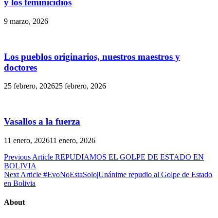
y los feminicidios
9 marzo, 2026
Los pueblos originarios, nuestros maestros y
doctores
25 febrero, 2026
25 febrero, 2026
Vasallos a la fuerza
11 enero, 2026
11 enero, 2026
Navegación
Previous Article
REPUDIAMOS EL GOLPE DE ESTADO EN
BOLIVIA
de
Next Article
#EvoNoEstaSolo|Unánime repudio al Golpe de Estado
entradas
en Bolivia
About