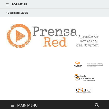
TOP MENU
10 agosto, 2026
>
LA
AG
DE
NOT
DE
CIS
MAIN MENU