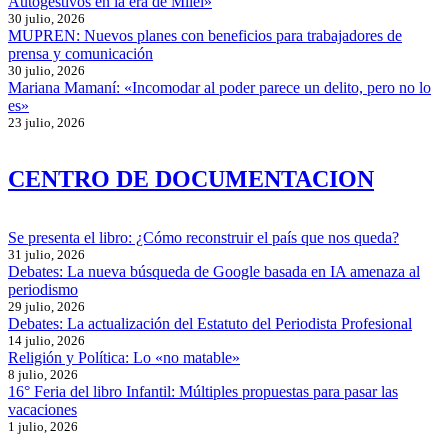
Autogestivos en la era de Milei»
30 julio, 2026
MUPREN: Nuevos planes con beneficios para trabajadores de
prensa y comunicación
30 julio, 2026
Mariana Mamaní: «Incomodar al poder parece un delito, pero no lo
es»
23 julio, 2026
CENTRO DE DOCUMENTACION
Se presenta el libro: ¿Cómo reconstruir el país que nos queda?
31 julio, 2026
Debates: La nueva búsqueda de Google basada en IA amenaza al
periodismo
29 julio, 2026
Debates: La actualización del Estatuto del Periodista Profesional
14 julio, 2026
Religión y Política: Lo «no matable»
8 julio, 2026
16° Feria del libro Infantil: Múltiples propuestas para pasar las
vacaciones
1 julio, 2026