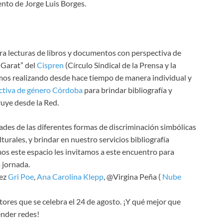
ento de Jorge Luis Borges.
ara lecturas de libros y documentos con perspectiva de
 Garat” del
Cispren
(Círculo Sindical de la Prensa y la
os realizando desde hace tiempo de manera individual y
ectiva de género Córdoba
para brindar bibliografía y
ruye desde la Red.
ades de las diferentes formas de discriminación simbólicas
turales, y brindar en nuestro servicios bibliografía
imos este espacio les invitamos a este encuentro para
a jornada.
mez
Gri Poe
,
Ana Carolina Klepp
, @Virgina Peña (
Nube
tores que se celebra el 24 de agosto. ¡Y qué mejor que
ender redes!