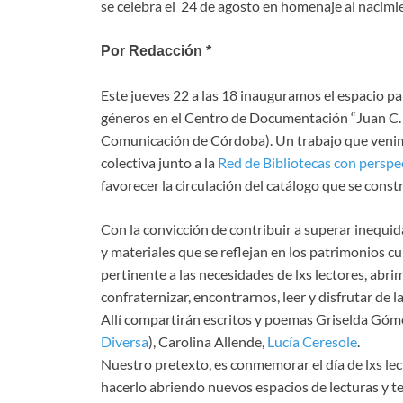
se celebra el 24 de agosto en homenaje al nacimi
Por Redacción *
Este jueves 22 a las 18 inauguramos el espacio p
géneros en el Centro de Documentación “Juan C.
Comunicación de Córdoba). Un trabajo que venim
colectiva junto a la
Red de Bibliotecas con persp
favorecer la circulación del catálogo que se const
Con la convicción de contribuir a superar inequid
y materiales que se reflejan en los patrimonios cul
pertinente a las necesidades de lxs lectores, abr
confraternizar, encontrarnos, leer y disfrutar de l
Allí compartirán escritos y poemas Griselda Gó
Diversa
), Carolina Allende,
Lucía Ceresole
.
Nuestro pretexto, es conmemorar el día de lxs lec
hacerlo abriendo nuevos espacios de lecturas y t