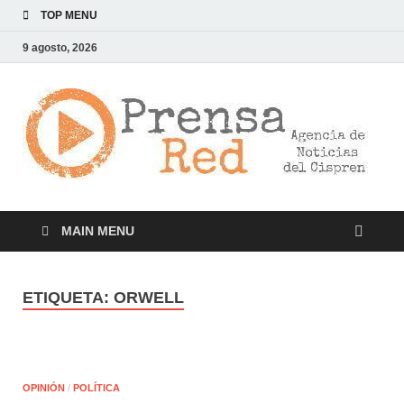
TOP MENU
9 agosto, 2026
>
LA
AG
DE
NOT
DE
CI
MAIN MENU
ETIQUETA:
ORWELL
OPINIÓN
/
POLÍTICA