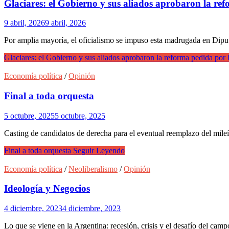
Glaciares: el Gobierno y sus aliados aprobaron la re
9 abril, 2026
9 abril, 2026
Por amplia mayoría, el oficialismo se impuso esta madrugada en Diput
Glaciares: el Gobierno y sus aliados aprobaron la reforma pedida por 
Economía política
/
Opinión
Final a toda orquesta
5 octubre, 2025
5 octubre, 2025
Casting de candidatos de derecha para el eventual reemplazo del mileí
Final a toda orquesta
Seguir Leyendo
Economía política
/
Neoliberalismo
/
Opinión
Ideología y Negocios
4 diciembre, 2023
4 diciembre, 2023
Lo que se viene en la Argentina: recesión, crisis y el desafío del cam