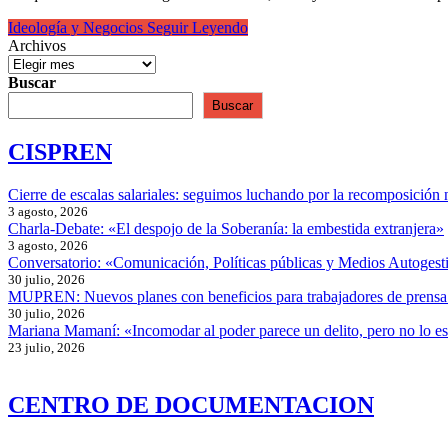
Ideología y Negocios
Seguir Leyendo
Archivos
Buscar
Buscar
CISPREN
Cierre de escalas salariales: seguimos luchando por la recomposición 
3 agosto, 2026
Charla-Debate: «El despojo de la Soberanía: la embestida extranjera»
3 agosto, 2026
Conversatorio: «Comunicación, Políticas públicas y Medios Autogesti
30 julio, 2026
MUPREN: Nuevos planes con beneficios para trabajadores de prensa
30 julio, 2026
Mariana Mamaní: «Incomodar al poder parece un delito, pero no lo e
23 julio, 2026
CENTRO DE DOCUMENTACION