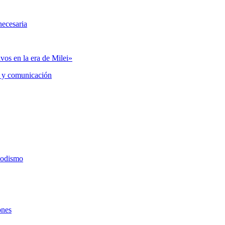
necesaria
vos en la era de Milei»
 y comunicación
iodismo
ones