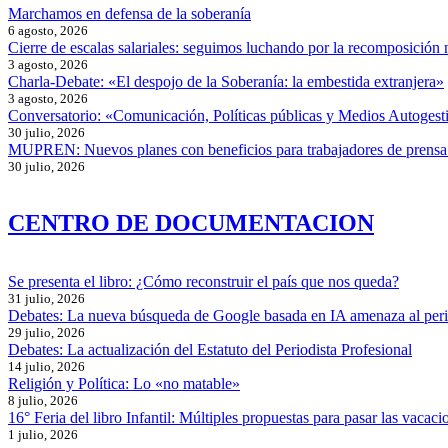
Marchamos en defensa de la soberanía
6 agosto, 2026
Cierre de escalas salariales: seguimos luchando por la recomposición 
3 agosto, 2026
Charla-Debate: «El despojo de la Soberanía: la embestida extranjera»
3 agosto, 2026
Conversatorio: «Comunicación, Políticas públicas y Medios Autogesti
30 julio, 2026
MUPREN: Nuevos planes con beneficios para trabajadores de prensa
30 julio, 2026
CENTRO DE DOCUMENTACION
Se presenta el libro: ¿Cómo reconstruir el país que nos queda?
31 julio, 2026
Debates: La nueva búsqueda de Google basada en IA amenaza al per
29 julio, 2026
Debates: La actualización del Estatuto del Periodista Profesional
14 julio, 2026
Religión y Política: Lo «no matable»
8 julio, 2026
16° Feria del libro Infantil: Múltiples propuestas para pasar las vacaci
1 julio, 2026