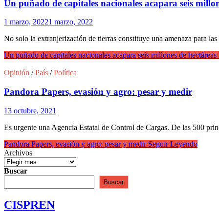
Un puñado de capitales nacionales acapara seis millon
1 marzo, 2022
1 marzo, 2022
No solo la extranjerización de tierras constituye una amenaza para la
Un puñado de capitales nacionales acapara seis millones de hectáreas
Opinión
/
País
/
Política
Pandora Papers, evasión y agro: pesar y medir
13 octubre, 2021
Es urgente una Agencia Estatal de Control de Cargas. De las 500 pri
Pandora Papers, evasión y agro: pesar y medir
Seguir Leyendo
Archivos
Buscar
Buscar
CISPREN