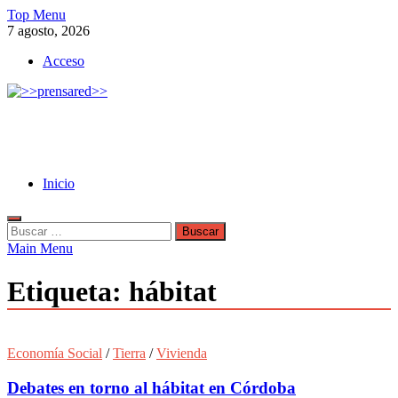
Skip
Top Menu
to
7 agosto, 2026
content
Acceso
>>prensared>>
LA AGENCIA DE NOTICIAS DEL CISPREN
Inicio
Buscar:
Main Menu
Etiqueta:
hábitat
Economía Social
/
Tierra
/
Vivienda
Debates en torno al hábitat en Córdoba