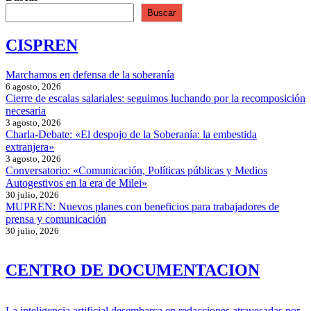
no
Buscar
puede
ser
CISPREN
planteado
como
el
Marchamos en defensa de la soberanía
único
6 agosto, 2026
camino
Cierre de escalas salariales: seguimos luchando por la recomposición
posible
necesaria
3 agosto, 2026
Charla-Debate: «El despojo de la Soberanía: la embestida
extranjera»
3 agosto, 2026
Conversatorio: «Comunicación, Políticas públicas y Medios
Autogestivos en la era de Milei»
30 julio, 2026
MUPREN: Nuevos planes con beneficios para trabajadores de
prensa y comunicación
30 julio, 2026
CENTRO DE DOCUMENTACION
La inteligencia artificial desembarca en redacciones atravesadas por