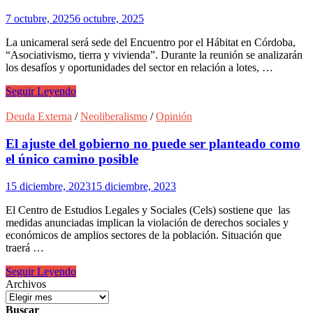
7 octubre, 2025
6 octubre, 2025
La unicameral será sede del Encuentro por el Hábitat en Córdoba,
“Asociativismo, tierra y vivienda”. Durante la reunión se analizarán
los desafíos y oportunidades del sector en relación a lotes, …
Debates
Seguir Leyendo
en
torno
Deuda Externa
/
Neoliberalismo
/
Opinión
al
hábitat
El ajuste del gobierno no puede ser planteado como
en
el único camino posible
Córdoba
15 diciembre, 2023
15 diciembre, 2023
El Centro de Estudios Legales y Sociales (Cels) sostiene que las
medidas anunciadas implican la violación de derechos sociales y
económicos de amplios sectores de la población. Situación que
traerá …
El
Seguir Leyendo
ajuste
Archivos
del
gobierno
Buscar