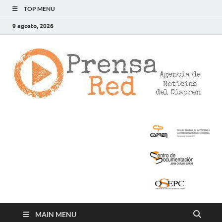
TOP MENU
9 agosto, 2026
>
LA
AG
DE
NOT
DE
CIS
MAIN MENU