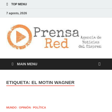
TOP MENU
7 agosto, 2026
>
LA
AG
DE
NOT
DE
CI
MAIN MENU
ETIQUETA:
EL MOTIN WAGNER
MUNDO
/
OPINIÓN
/
POLÍTICA