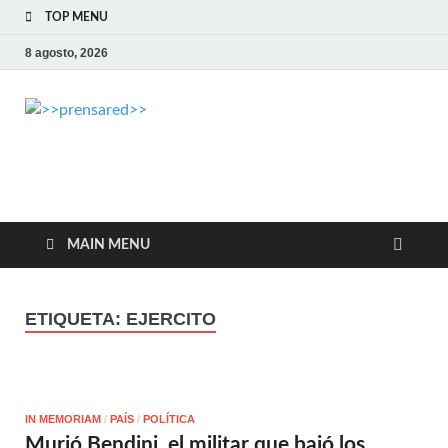
TOP MENU
8 agosto, 2026
>>prensared>>
LA AGENCIA DE NOTICIAS DEL CISPREN
MAIN MENU
ETIQUETA:
EJERCITO
IN MEMORIAM
/
PAÍS
/
POLÍTICA
Murió Bendini, el militar que bajó los