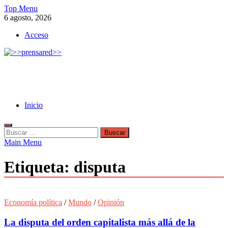
Skip
Top Menu
to
6 agosto, 2026
content
Acceso
>>prensared>>
LA AGENCIA DE NOTICIAS DEL CISPREN
Inicio
Buscar:
Main Menu
Etiqueta:
disputa
Economía política
/
Mundo
/
Opinión
La disputa del orden capitalista más allá de la