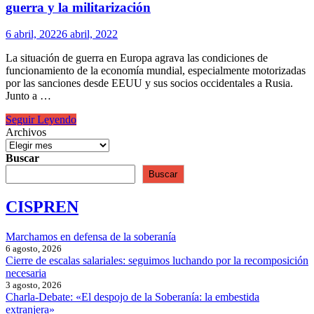
guerra y la militarización
6 abril, 2022
6 abril, 2022
La situación de guerra en Europa agrava las condiciones de
funcionamiento de la economía mundial, especialmente motorizadas
por las sanciones desde EEUU y sus socios occidentales a Rusia.
Junto a …
La
Seguir Leyendo
disputa
Archivos
del
orden
Buscar
capitalista
Buscar
más
allá
CISPREN
de
la
guerra
Marchamos en defensa de la soberanía
y
6 agosto, 2026
la
Cierre de escalas salariales: seguimos luchando por la recomposición
militarización
necesaria
3 agosto, 2026
Charla-Debate: «El despojo de la Soberanía: la embestida
extranjera»